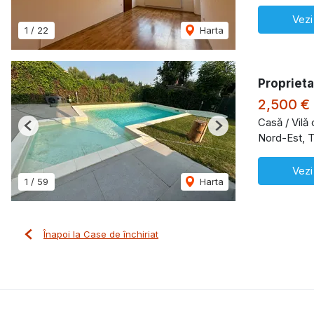
Vezi
1
/
22
Harta
Proprieta
2,500 €
Casă / Vilă 
Previous
Next
Nord-Est, T
Vezi
1
/
59
Harta
Înapoi la Case de închiriat