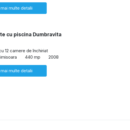
 mai multe detalii
te cu piscina Dumbravita
cu 12 camere de închiriat
imisoara
440 mp
2008
 mai multe detalii