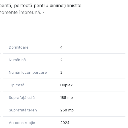
tă, perfectă pentru dimineți liniștite.
 momente împreună. -
 Dormitor matrimonial cu dressing dedicat. - Dressing
Dormitoare
4
de dus - Acces pod pentru depozitare suplimentară. Confort
dură + centrală pe gaz, finisaje premium, atmosferă
Număr băi
2
Număr locuri parcare
2
Tip casă
Duplex
Suprafață utilă
185 mp
Suprafață teren
250 mp
An construcție
2024