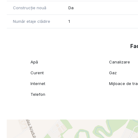
Construcție nouă
Da
Număr etaje clădire
1
Fac
Apă
Canalizare
Curent
Gaz
Internet
Mijloace de tr
Telefon