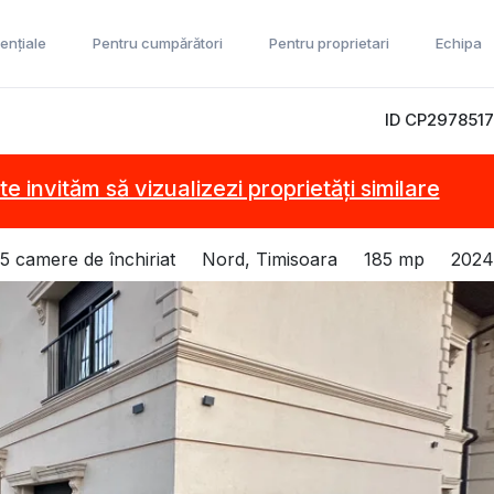
ențiale
Pentru cumpărători
Pentru proprietari
Echipa
ID CP2978517
te invităm să vizualizezi proprietăți similare
 5 camere de închiriat
Nord, Timisoara
185 mp
2024