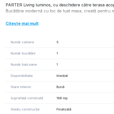
PARTER Living luminos, cu deschidere către terasa acoperi
Bucătărie modernă cu loc de luat masa, creată pentru
Baie cu duș, finisaje premium.
Dormitor - Cameră tehnică + spațiu de depozitare.
Citește mai mult
Acces auto pentru două mașini.
ETAJ 2 Dormitoare luminoase, gândite pentru relaxare. -
Număr camere
5
suplimentar pe hol. - Baie spațioasă cu cada si cabina 
absolut, încălzire și răcire în pardoseală, pompă de căl
Număr bucătării
1
exclusivistă.
Număr balcoane
1
Preț: 1.350 € / lună
Disponibilitate
Imediat
Stare interior
Bună
Suprafață construită
198 mp
Stadiu construcție
Finalizată