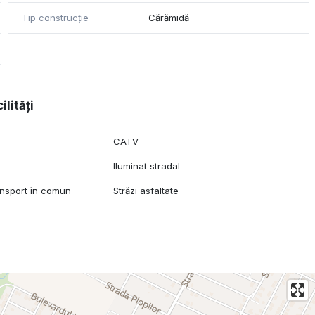
Tip construcție
Cărămidă
ilități
CATV
Iluminat stradal
ansport în comun
Străzi asfaltate