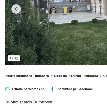
Previous
1
/
32
Oferte imobiliare Timisoara
Case de închiriat Timisoara
Ca
Trimite pe
WhatsApp
Distribuie pe
Facebook
Duplex spatios Dumbrvita