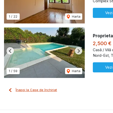
Complex St
Vezi
1
/
22
Harta
Proprieta
2,500 €
Casă / Vilă 
Previous
Next
Nord-Est, T
Vezi
1
/
59
Harta
Înapoi la Case de închiriat