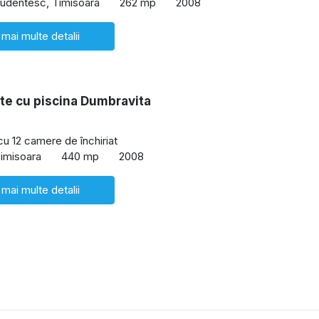
udentesc, Timisoara
262 mp
2008
 mai multe detalii
te cu piscina Dumbravita
cu 12 camere de închiriat
imisoara
440 mp
2008
 mai multe detalii