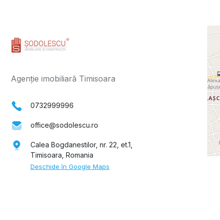
Agenție imobiliară Timisoara
0732999996
office@sodolescu.ro
Calea Bogdanestilor, nr. 22, et.1,
Timisoara, Romania
Deschide în Google Maps