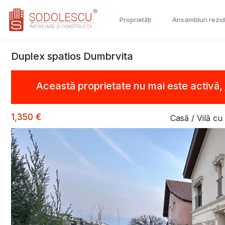
Proprietăți
Ansambluri rezid
Duplex spatios Dumbrvita
Această proprietate nu mai este activă,
1,350 €
Casă / Vilă cu