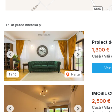
Te-ar putea interesa și:
Proiect d
1,300 €
Casă / Vilă
Previous
Next
Vezi
1
/
16
Harta
IMOBIL C
2,500 €
Casă / Vilă
Previous
Next