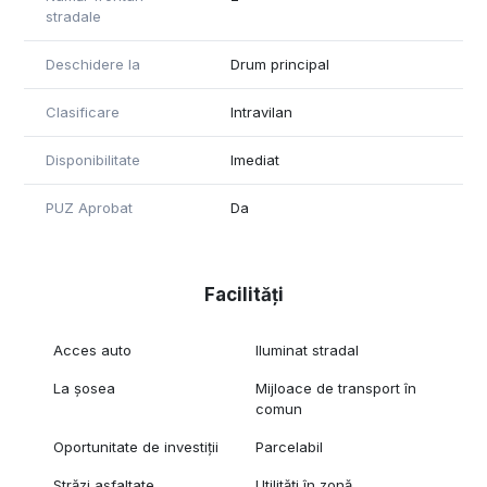
stradale
Deschidere la
Drum principal
Clasificare
Intravilan
Disponibilitate
Imediat
PUZ Aprobat
Da
Facilități
Acces auto
Iluminat stradal
La șosea
Mijloace de transport în
comun
Oportunitate de investiții
Parcelabil
Străzi asfaltate
Utilități în zonă