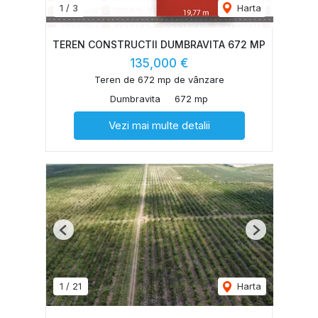
1
/
3
Harta
TEREN CONSTRUCTII DUMBRAVITA 672 MP
135,000 €
Teren de 672 mp de vânzare
Dumbravita
672 mp
Vezi mai multe detalii
Previous
Next
1
/
21
Harta