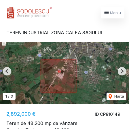
Meniu
TEREN INDUSTRIAL ZONA CALEA SAGULUI
Previous
Nex
1
/
3
Harta
2,892,000 €
ID CP810149
Teren de 48,200 mp de vânzare