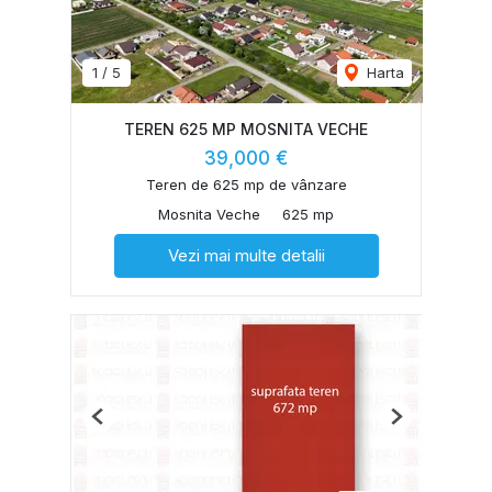
1
/
5
Harta
TEREN 625 MP MOSNITA VECHE
39,000 €
Teren de 625 mp de vânzare
Mosnita Veche
625 mp
Vezi mai multe detalii
Previous
Next