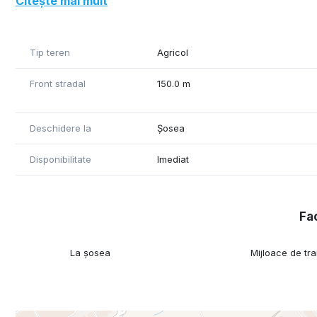
Citește mai mult
Tip teren
Agricol
Front stradal
150.0 m
Deschidere la
Șosea
Disponibilitate
Imediat
Fac
La șosea
Mijloace de tr