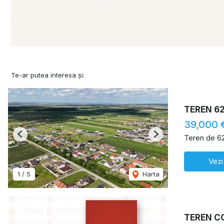
Te-ar putea interesa și:
TEREN 6
39,000 
Teren de 6
Previous
Next
Vezi
1
/
5
Harta
TEREN C