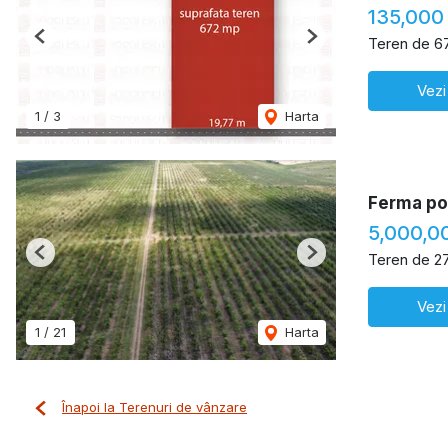
135,000
Teren de 6
Previous
Next
Vezi
1
/
3
Harta
Ferma pom
5,000,0
Teren de 2
Previous
Next
Vezi
1
/
21
Harta
Înapoi la Terenuri de vânzare