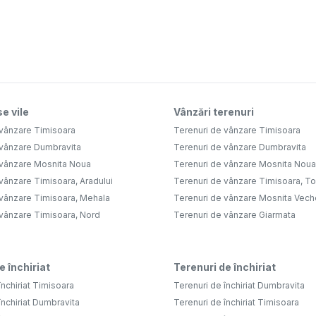
e vile
Vânzări terenuri
 vânzare Timisoara
Terenuri de vânzare Timisoara
 vânzare Dumbravita
Terenuri de vânzare Dumbravita
 vânzare Mosnita Noua
Terenuri de vânzare Mosnita Noua
vânzare Timisoara, Aradului
Terenuri de vânzare Timisoara, Tor
 vânzare Timisoara, Mehala
Terenuri de vânzare Mosnita Vech
 vânzare Timisoara, Nord
Terenuri de vânzare Giarmata
e închiriat
Terenuri de închiriat
închiriat Timisoara
Terenuri de închiriat Dumbravita
închiriat Dumbravita
Terenuri de închiriat Timisoara