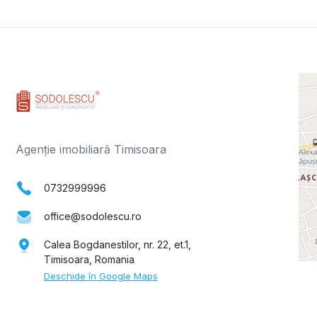
Agenție imobiliară Timisoara
0732999996
office@sodolescu.ro
Calea Bogdanestilor, nr. 22, et.1,
Timisoara, Romania
Deschide în Google Maps