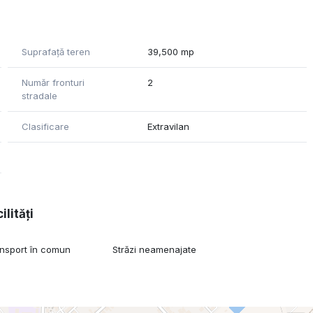
Suprafață teren
39,500 mp
Număr fronturi
2
stradale
Clasificare
Extravilan
ilități
ansport în comun
Străzi neamenajate