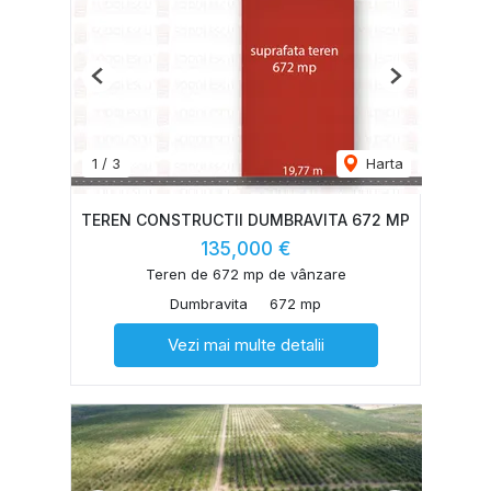
Previous
Next
1
/
3
Harta
TEREN CONSTRUCTII DUMBRAVITA 672 MP
135,000 €
Teren de 672 mp de vânzare
Dumbravita
672 mp
Vezi mai multe detalii