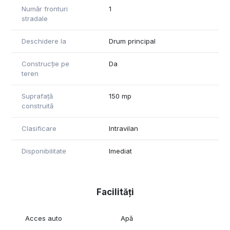
Număr fronturi
1
stradale
Deschidere la
Drum principal
Construcție pe
Da
teren
Suprafață
150 mp
construită
Clasificare
Intravilan
Disponibilitate
Imediat
Facilități
Acces auto
Apă