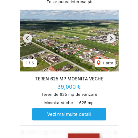
Te-ar putea interesa și:
Previous
Next
1
/
5
Harta
TEREN 625 MP MOSNITA VECHE
39,000 €
Teren de 625 mp de vânzare
Mosnita Veche
625 mp
Vezi mai multe detalii