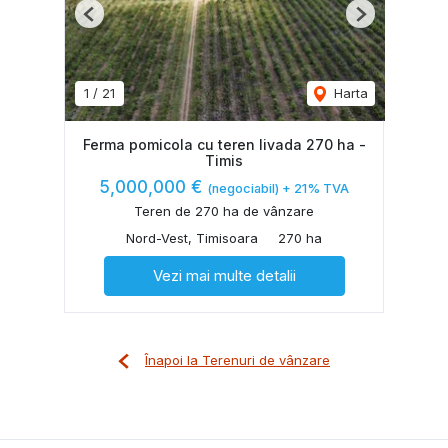
Previous
Next
1
/
21
Harta
Ferma pomicola cu teren livada 270 ha -
Timis
5,000,000 €
(negociabil) + 21% TVA
Teren de 270 ha de vânzare
Nord-Vest, Timisoara
270 ha
Vezi mai multe detalii
Înapoi la Terenuri de vânzare