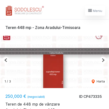
Meniu
Teren 448 mp - Zona Aradului-Timisoara
Previous
Nex
1
/
3
Harta
250,000 €
ID CP473335
(negociabil)
Teren de 448 mp de vânzare