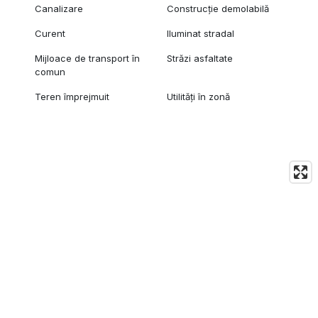
Canalizare
Construcție demolabilă
Curent
Iluminat stradal
Mijloace de transport în
Străzi asfaltate
comun
Teren împrejmuit
Utilități în zonă