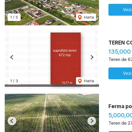
Vezi
1
/
5
Harta
TEREN C
135,000
Teren de 6
Previous
Next
Vezi
1
/
3
Harta
Ferma pom
5,000,0
Teren de 2
Previous
Next