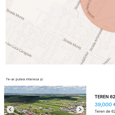
Te-ar putea interesa și:
TEREN 6
39,000 
Teren de 6
Previous
Next