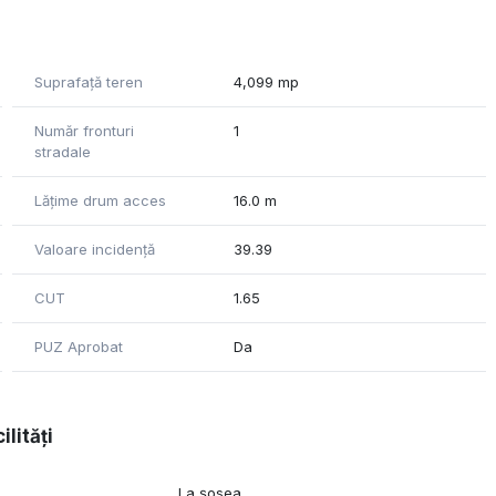
Suprafață teren
4,099 mp
Număr fronturi
1
stradale
Lățime drum acces
16.0 m
Valoare incidență
39.39
CUT
1.65
PUZ Aprobat
Da
ilități
La șosea