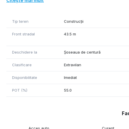
Citește mai mult
Tip teren
Construcții
Front stradal
43.5 m
Deschidere la
Șoseaua de centură
Clasificare
Extravilan
Disponibilitate
Imediat
POT (%)
55.0
Fac
Acces auto
Curent