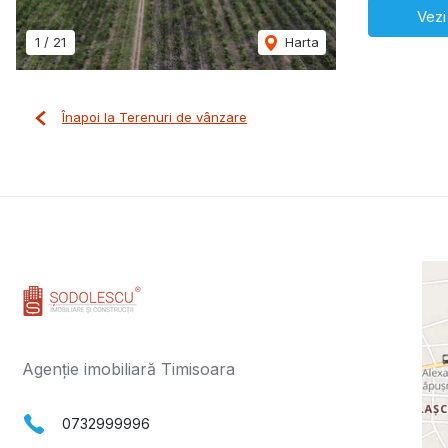
Vezi
1
/
21
Harta
Înapoi la Terenuri de vânzare
Agenție imobiliară Timisoara
0732999996