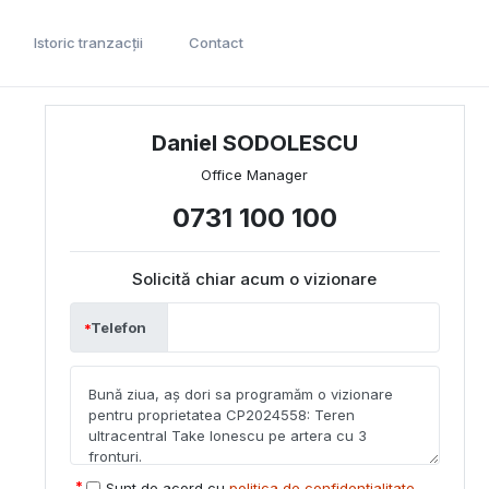
Istoric tranzacții
Contact
Daniel SODOLESCU
Office Manager
0731 100 100
Solicită chiar acum o vizionare
Telefon
Sunt de acord cu
politica de confidențialitate