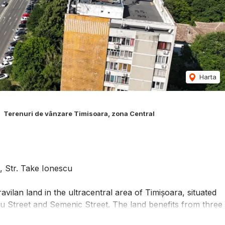
Harta
Terenuri de vânzare Timisoara, zona Central
a, Str. Take Ionescu
avilan land in the ultracentral area of Timișoara, situated
cu Street and Semenic Street. The land benefits from three
ers on Take Ionescu Street.