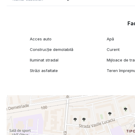
Union Square
Bega Shopping Center
Timiș Tribunal
Fac
National Museum of Banat (Bastion)
Faculty of Dental Medicine Timișoara
Acces auto
Apă
Main Post Office
Construcție demolabilă
Curent
Continental Hote
Iluminat stradal
Mijloace de tr
Descriere:
Oportunitate unică de achiziție a unui teren intravilan am
Străzi asfaltate
Teren împrejmu
pe Strada Take Ionescu, colț cu Strada Nicu Filipescu și
stradale, cel mai generos fiind de 38,59 metri liniari pe 
Suprafață Totală: 1018 mp
Deschideri:
38,59 ml la Strada Take Ionescu
18,40 ml la Strada Nicu Filipescu
26,48 ml la Strada Semenic
Coeficienții Zonei (RLU M3 conform PUG):