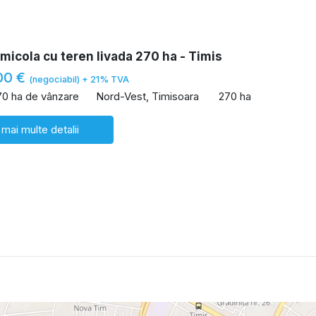
icola cu teren livada 270 ha - Timis
00 €
(negociabil) + 21% TVA
70 ha de vânzare
Nord-Vest, Timisoara
270 ha
 mai multe detalii