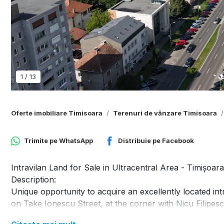
1
/
13
Oferte imobiliare Timisoara
Terenuri de vânzare Timisoara
Trimite pe
WhatsApp
Distribuie pe
Facebook
Intravilan Land for Sale in Ultracentral Area - Timișoar
Description:
Unique opportunity to acquire an excellently located intr
on Take Ionescu Street, at the corner with Nicu Filipes
street fronts, the most generous being 38.59 linear met