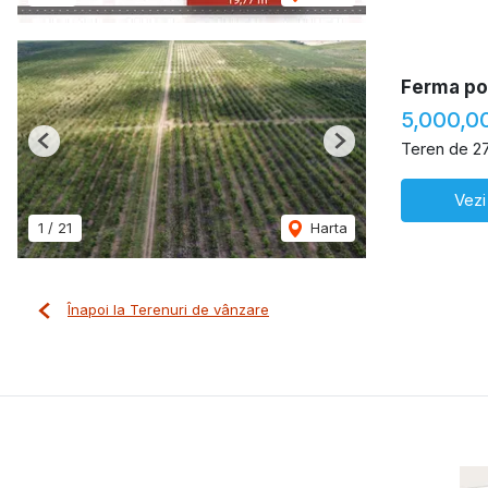
Ferma pom
5,000,0
Teren de 2
Previous
Next
Vezi
1
/
21
Harta
Înapoi la Terenuri de vânzare