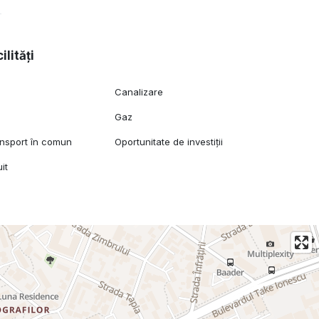
ilități
Canalizare
Gaz
ansport în comun
Oportunitate de investiții
plasat excelent în zona ultracentrală a Timișoarei, situat
it
 Strada Semenic. Terenul beneficiază de trei fronturi
Take Ionescu.