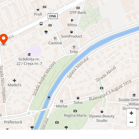
xim = 70%)
= 3)
olț se poate admite o înălțime maximă la cornișă ce nu va
+P+8+1R. Înălțimea totală (maximă) nu va depăși 36 m, (1-1-
lanul fațadei de minimum 1,80 m.)
 teren, recomandăm dezvoltarea unui proiect pentru
ențial.