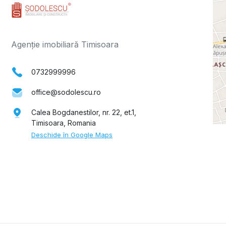
Agenție imobiliară Timisoara
0732999996
office@sodolescu.ro
Calea Bogdanestilor, nr. 22, et.1,
Timisoara, Romania
Deschide în Google Maps