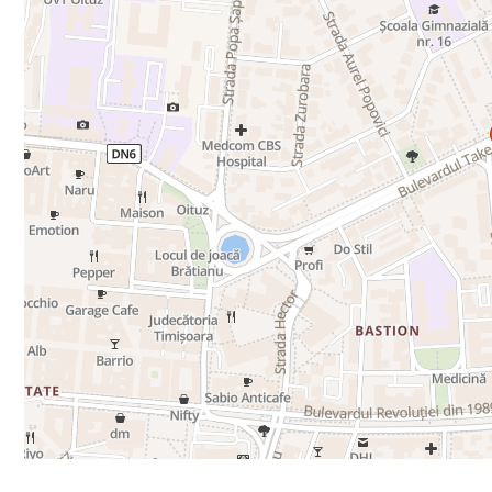
P.O.T. maxim: 70% (Pentru parcelele de colț: P.O.T. ma
C.U.T. maxim: 3 (Pentru parcelele de colț: C.U.T. maxim 
Înălțimea maximă la cornișă: 32 m (Pentru clădirile de c
depăși 32 m, respectiv un regim de înălțime de (1-1-5S)
5S)+P+9+1R. Ultimul nivel va avea o retragere față de p
Regim de Înălțime: (1-1-5S)+P+8+1R
Recomandări de Dezvoltare:
Având în vedere amplasamentul ultracentral al acestui
clădirile cu destinație comercială, birouri, hotel sau rezid
Vecinătăți și Puncte de Interes:
Piața Unirii
Bega Shopping Center
Tribunalul Timiș
Muzeul Național al Banatului (Bastion)
Facultatea de Medicină Dentară Timișoara
Poșta Mare