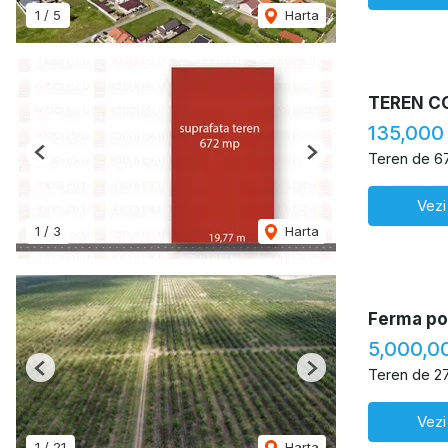
1
/
5
Harta
TEREN C
135,000
Teren de 6
Previous
Next
Vezi
1
/
3
Harta
Ferma pom
5,000,0
Teren de 2
Previous
Next
Vezi
1
/
21
Harta