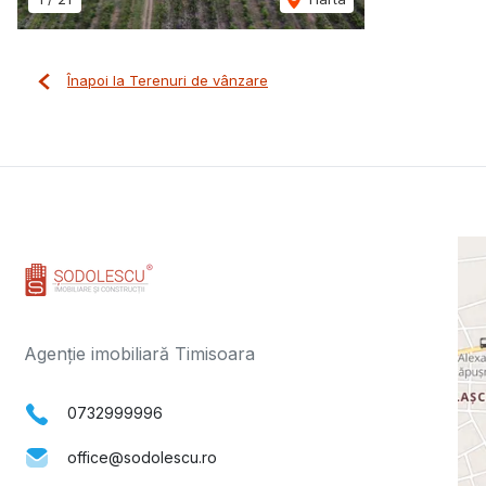
Înapoi la Terenuri de vânzare
Agenție imobiliară Timisoara
0732999996
office@sodolescu.ro