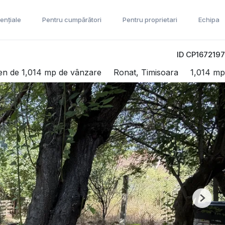
ențiale
Pentru cumpărători
Pentru proprietari
Echipa
ID CP1672197
en de 1,014 mp de vânzare
Ronat, Timisoara
1,014 mp
Next