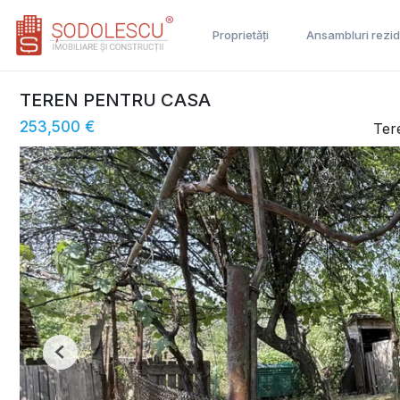
Proprietăți
Ansambluri rezid
TEREN PENTRU CASA
253,500 €
Ter
Previous