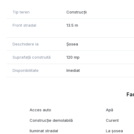
Tip teren
Construcții
Front stradal
13.5 m
Deschidere la
Șosea
Suprafață construită
120 mp
Disponibilitate
Imediat
Fac
Acces auto
Apă
Construcție demolabilă
Curent
Iluminat stradal
La șosea