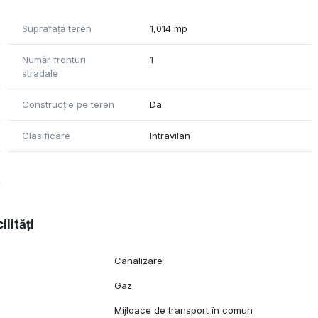
Suprafață teren
1,014 mp
Număr fronturi
1
stradale
Construcție pe teren
Da
Clasificare
Intravilan
ilități
Canalizare
Gaz
Mijloace de transport în comun