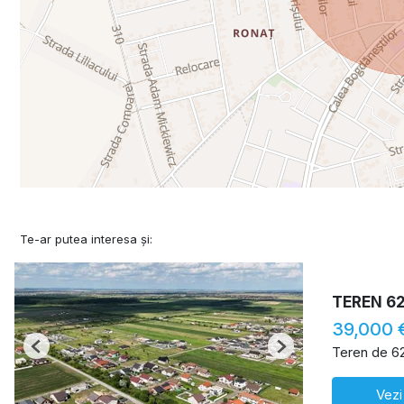
Te-ar putea interesa și:
TEREN 6
39,000 
Teren de 6
Previous
Next
Vezi