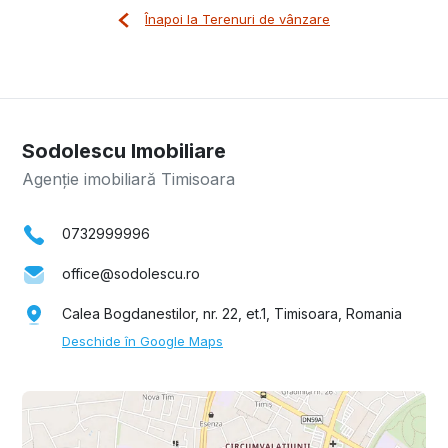
Înapoi la Terenuri de vânzare
Sodolescu Imobiliare
Agenție imobiliară Timisoara
0732999996
office@sodolescu.ro
Calea Bogdanestilor, nr. 22, et.1, Timisoara, Romania
Deschide în Google Maps