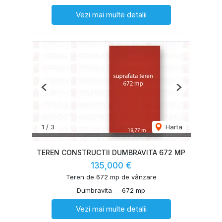
Vezi mai multe detalii
Previous
Next
1
/
3
Harta
TEREN CONSTRUCTII DUMBRAVITA 672 MP
135,000 €
Teren de 672 mp de vânzare
Dumbravita
672 mp
Vezi mai multe detalii