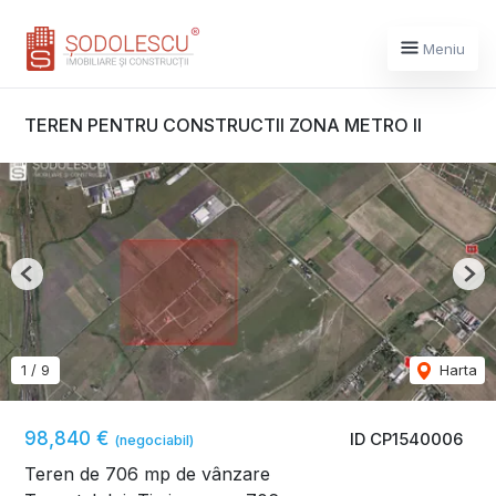
Meniu
TEREN PENTRU CONSTRUCTII ZONA METRO II
Previous
Nex
1
/
9
Harta
98,840 €
ID CP1540006
(negociabil)
Teren de 706 mp de vânzare