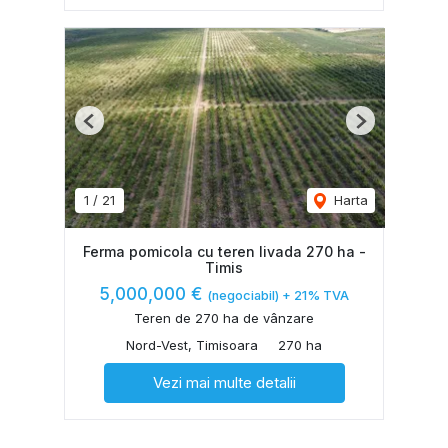
Previous
Next
1
/
21
Harta
Ferma pomicola cu teren livada 270 ha -
Timis
5,000,000 €
(negociabil) + 21% TVA
Teren de 270 ha de vânzare
Nord-Vest, Timisoara
270 ha
Vezi mai multe detalii