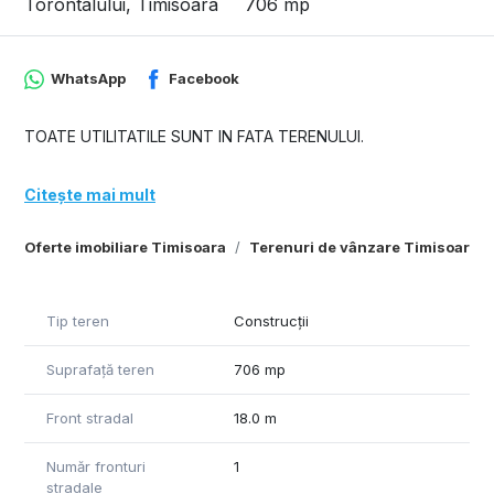
Torontalului, Timisoara
706 mp
WhatsApp
Facebook
TOATE UTILITATILE SUNT IN FATA TERENULUI.
Citește mai mult
Oferte imobiliare Timisoara
Terenuri de vânzare Timisoara
Tip teren
Construcții
Suprafață teren
706 mp
Front stradal
18.0 m
Număr fronturi
1
stradale