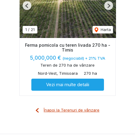
Previous
Next
1
/
21
Harta
Ferma pomicola cu teren livada 270 ha -
Timis
5,000,000 €
(negociabil) + 21% TVA
Teren de 270 ha de vânzare
Nord-Vest, Timisoara
270 ha
Vezi mai multe detalii
Înapoi la Terenuri de vânzare