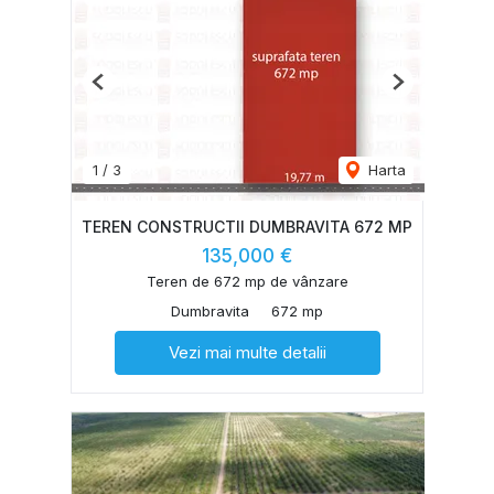
Previous
Next
1
/
3
Harta
TEREN CONSTRUCTII DUMBRAVITA 672 MP
135,000 €
Teren de 672 mp de vânzare
Dumbravita
672 mp
Vezi mai multe detalii