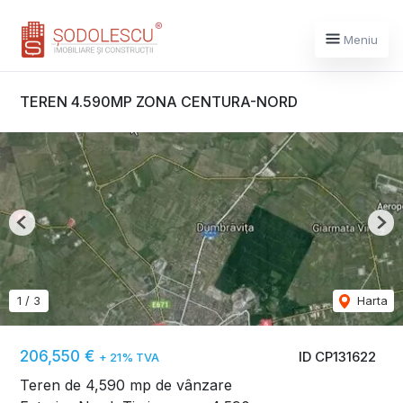
Meniu
TEREN 4.590MP ZONA CENTURA-NORD
Previous
Nex
1
/
3
Harta
206,550 €
ID CP131622
+ 21% TVA
Teren de 4,590 mp de vânzare