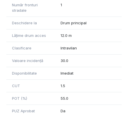
Număr fronturi
1
stradale
Deschidere la
Drum principal
Lățime drum acces
12.0 m
Clasificare
Intravilan
Valoare incidență
30.0
Disponibilitate
Imediat
CUT
1.5
POT (%)
55.0
PUZ Aprobat
Da