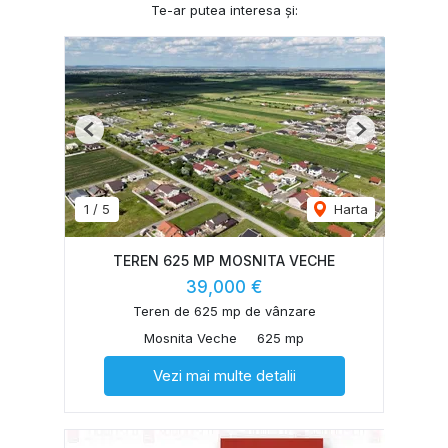
Te-ar putea interesa și:
Previous
Next
1
/
5
Harta
TEREN 625 MP MOSNITA VECHE
39,000 €
Teren de 625 mp de vânzare
Mosnita Veche
625 mp
Vezi mai multe detalii