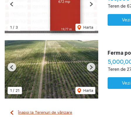
Teren de 6
Previous
Next
Vezi
1
/
3
Harta
Ferma pom
5,000,0
Teren de 2
Previous
Next
Vezi
1
/
21
Harta
Înapoi la Terenuri de vânzare