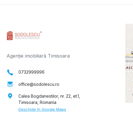
Agenție imobiliară Timisoara
0732999996
office@sodolescu.ro
Calea Bogdanestilor, nr. 22, et.1,
Timisoara, Romania
Deschide în Google Maps