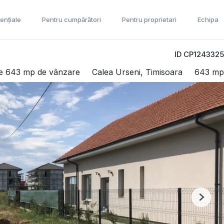
ențiale
Pentru cumpărători
Pentru proprietari
Echipa
ID CP1243325
e 643 mp de vânzare
Calea Urseni, Timisoara
643 mp
Next