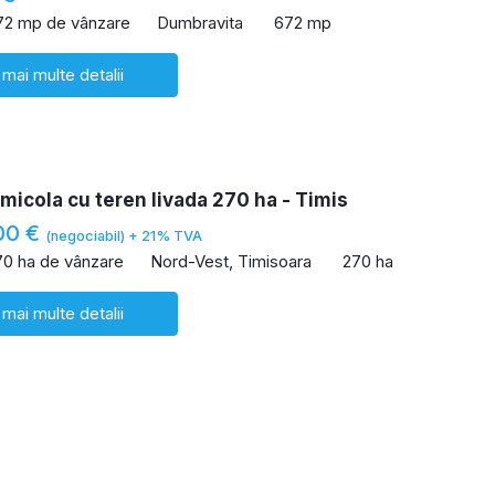
72 mp de vânzare
Dumbravita
672 mp
 mai multe detalii
icola cu teren livada 270 ha - Timis
00 €
(negociabil) + 21% TVA
70 ha de vânzare
Nord-Vest, Timisoara
270 ha
 mai multe detalii