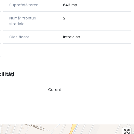
Suprafață teren
643 mp
Număr fronturi
2
stradale
Clasificare
Intravilan
ilități
Curent