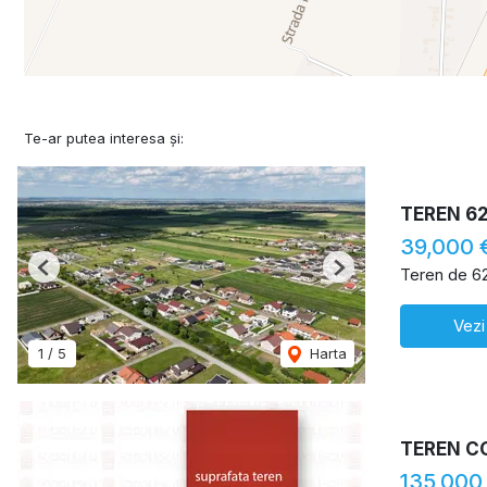
Te-ar putea interesa și:
TEREN 6
39,000 
Teren de 6
Previous
Next
Vezi
1
/
5
Harta
TEREN C
135,000