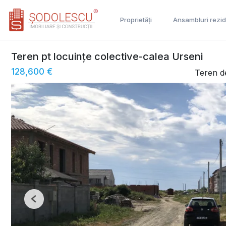
Proprietăți
Ansambluri rezid
Teren pt locuințe colective-calea Urseni
128,600 €
Teren d
Previous