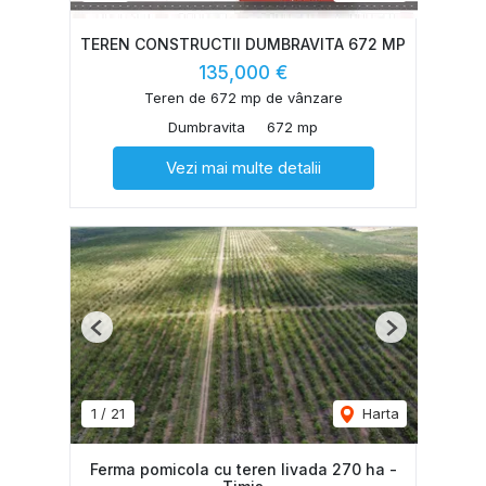
TEREN CONSTRUCTII DUMBRAVITA 672 MP
135,000 €
Teren de 672 mp de vânzare
Dumbravita
672 mp
Vezi mai multe detalii
Previous
Next
1
/
21
Harta
Ferma pomicola cu teren livada 270 ha -