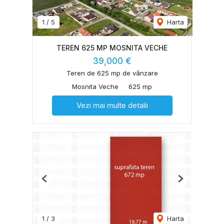
1
/
5
Harta
TEREN 625 MP MOSNITA VECHE
39,000 €
Teren de 625 mp de vânzare
Mosnita Veche
625 mp
Vezi mai multe detalii
Previous
Next
1
/
3
Harta