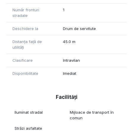
Număr fronturi
1
stradale
Deschidere la
Drum de servitute
Distanța față de
45.0 m
utilități
Clasificare
Intravilan
Disponibilitate
Imediat
Facilități
Iluminat stradal
Mijloace de transport în
comun
Străzi asfaltate