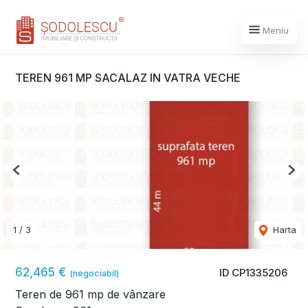
Meniu
TEREN 961 MP SACALAZ IN VATRA VECHE
Previous
Nex
1
/
3
Harta
62,465 €
ID CP1335206
(negociabil)
Teren de 961 mp de vânzare