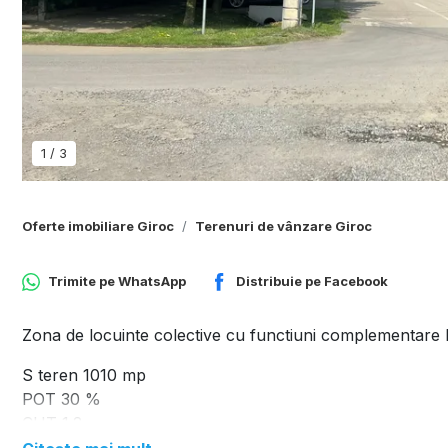
1
/
3
Oferte imobiliare Giroc
Terenuri de vânzare Giroc
Trimite pe
WhatsApp
Distribuie pe
Facebook
Zona de locuinte colective cu functiuni complementare l
S teren 1010 mp
POT 30 %
CUT 1.2
Regim inaltime P+ 2 E+ M.