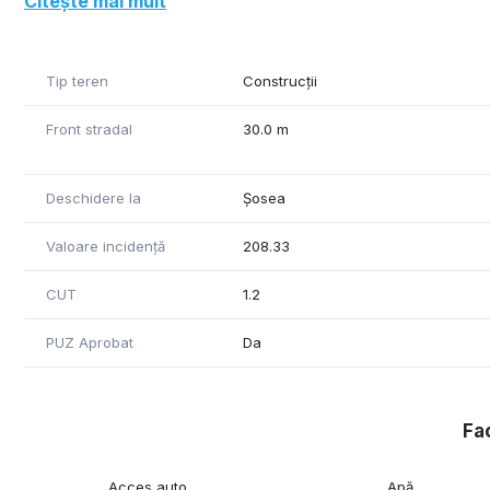
Citește mai mult
Tip teren
Construcții
Front stradal
30.0 m
Deschidere la
Șosea
Valoare incidență
208.33
CUT
1.2
PUZ Aprobat
Da
Fac
Acces auto
Apă