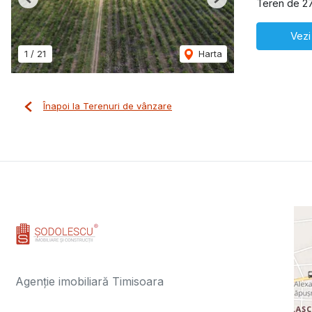
Teren de 2
Previous
Next
Vezi
1
/
21
Harta
Înapoi la Terenuri de vânzare
Agenție imobiliară Timisoara