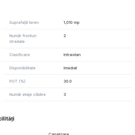
Suprafață teren
1,010 mp
Număr fronturi
2
stradale
Clasificare
Intravilan
Disponibilitate
Imediat
POT (%)
30.0
Număr etaje clădire
3
ilități
Canalizare