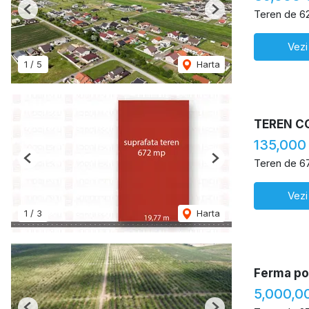
Teren de 6
Previous
Next
Vezi
1
/
5
Harta
TEREN C
135,000
Teren de 6
Previous
Next
Vezi
1
/
3
Harta
Ferma pom
5,000,0