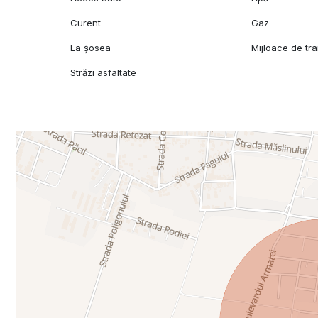
Curent
Gaz
La șosea
Mijloace de tr
Străzi asfaltate