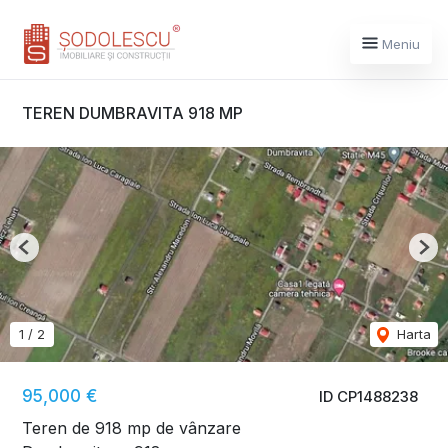
Meniu
TEREN DUMBRAVITA 918 MP
Previous
Nex
1
/
2
Harta
95,000 €
ID CP1488238
Teren de 918 mp de vânzare