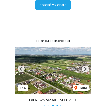
Solicită vizionare
Te-ar putea interesa și:
Previous
Next
1
/
5
Harta
TEREN 625 MP MOSNITA VECHE