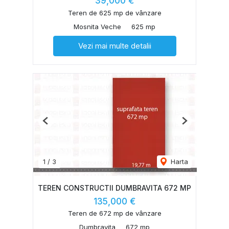
39,000 €
Teren de 625 mp de vânzare
Mosnita Veche
625 mp
Vezi mai multe detalii
Previous
Next
1
/
3
Harta
TEREN CONSTRUCTII DUMBRAVITA 672 MP
135,000 €
Teren de 672 mp de vânzare
Dumbravita
672 mp