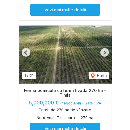
Vezi mai multe detalii
Previous
Next
1
/
21
Harta
Ferma pomicola cu teren livada 270 ha -
Timis
5,000,000 €
(negociabil) + 21% TVA
Teren de 270 ha de vânzare
Nord-Vest, Timisoara
270 ha
Vezi mai multe detalii