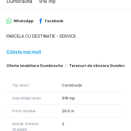
Dumbravita
918 mp
WhatsApp
Facebook
PARCELA CU DESTINATIE - SERVICII.
Citește mai mult
Oferte imobiliare Dumbravita
Terenuri de vânzare Dumbravit
Tip teren
Construcții
Suprafață teren
918 mp
Front stradal
26.0 m
Număr fronturi
2
stradale