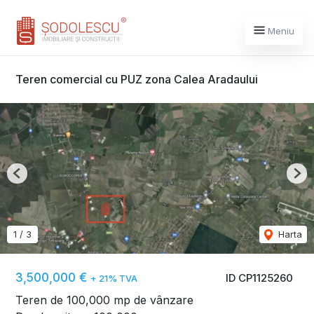
Meniu
Teren comercial cu PUZ zona Calea Aradaului
Previous
Nex
1
/
3
Harta
3,500,000 €
ID CP1125260
+ 21% TVA
Teren de 100,000 mp de vânzare