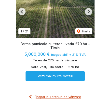
Previous
Next
1
/
21
Harta
Ferma pomicola cu teren livada 270 ha -
Timis
5,000,000 €
(negociabil) + 21% TVA
Teren de 270 ha de vânzare
Nord-Vest, Timisoara
270 ha
Vezi mai multe detalii
Înapoi la Terenuri de vânzare