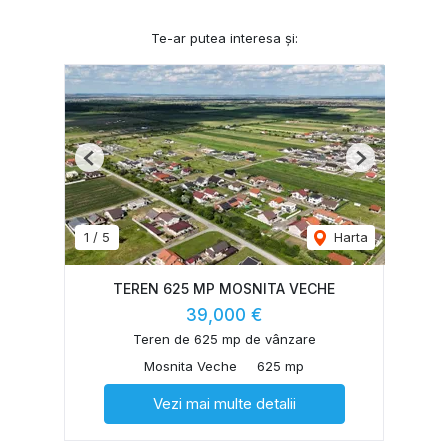
Te-ar putea interesa și:
Previous
Next
1
/
5
Harta
TEREN 625 MP MOSNITA VECHE
39,000 €
Teren de 625 mp de vânzare
Mosnita Veche
625 mp
Vezi mai multe detalii