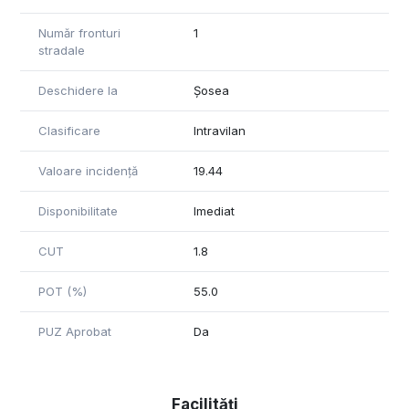
Număr fronturi
1
stradale
Deschidere la
Șosea
Clasificare
Intravilan
Valoare incidență
19.44
Disponibilitate
Imediat
CUT
1.8
POT (%)
55.0
PUZ Aprobat
Da
Facilități