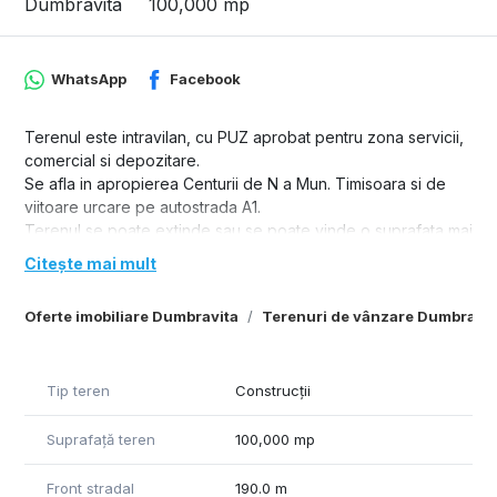
Dumbravita
100,000 mp
WhatsApp
Facebook
Terenul este intravilan, cu PUZ aprobat pentru zona servicii,
comercial si depozitare.
Se afla in apropierea Centurii de N a Mun. Timisoara si de
viitoare urcare pe autostrada A1.
Terenul se poate extinde sau se poate vinde o suprafata mai
mica.
Citește mai mult
Oferte imobiliare Dumbravita
Terenuri de vânzare Dumbravit
Tip teren
Construcții
Suprafață teren
100,000 mp
Front stradal
190.0 m