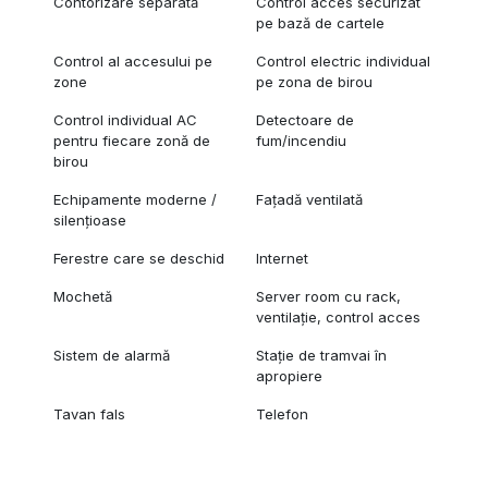
Contorizare separată
Control acces securizat
pe bază de cartele
Control al accesului pe
Control electric individual
zone
pe zona de birou
Control individual AC
Detectoare de
pentru fiecare zonă de
fum/incendiu
birou
Echipamente moderne /
Fațadă ventilată
silențioase
Ferestre care se deschid
Internet
Mochetă
Server room cu rack,
ventilație, control acces
Sistem de alarmă
Stație de tramvai în
apropiere
Tavan fals
Telefon