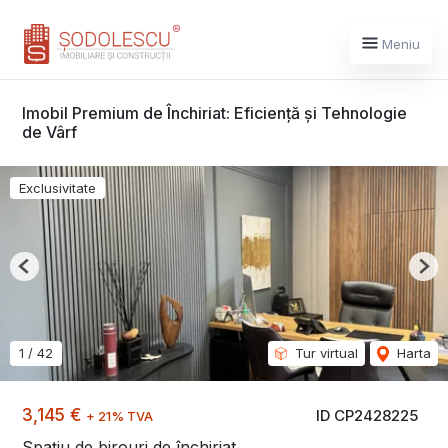
Meniu
Imobil Premium de Închiriat: Eficiență și Tehnologie
de Vârf
Exclusivitate
Previous
Nex
1
/
42
Tur virtual
Harta
3,145 €
ID CP2428225
+ 21% TVA
Spațiu de birouri de închiriat