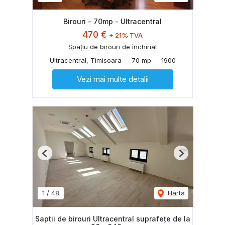
Birouri - 70mp - Ultracentral
470 €
+ 21% TVA
Spațiu de birouri de închiriat
Ultracentral, Timisoara
70 mp
1900
Vezi mai multe detalii
Previous
Next
1
/
48
Harta
Saptii de birouri Ultracentral suprafețe de la