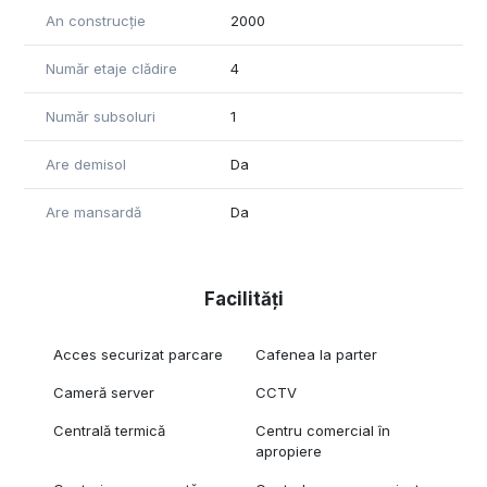
Locație Ideală pentru Companii Modern:
An construcție
2000
Acest imobil este perfect pentru firme de IT, companii de
asigurări și cabinete medicale, oferind un mediu de lucru
Număr etaje clădire
4
confortabil și tehnologizat, situat într-o locație de prestigiu.
Număr subsoluri
1
Pentru informații suplimentare și programări vizionări, vă
rugăm să ne contactați. Alegeți o clădire de birouri în Piața
Are demisol
Da
Victoriei care îmbină tehnologia de ultimă oră cu eficiența și
confortul, asigurând succesul afacerii dumneavoastră.
Are mansardă
Da
Facilități
Acces securizat parcare
Cafenea la parter
Cameră server
CCTV
Centrală termică
Centru comercial în
apropiere