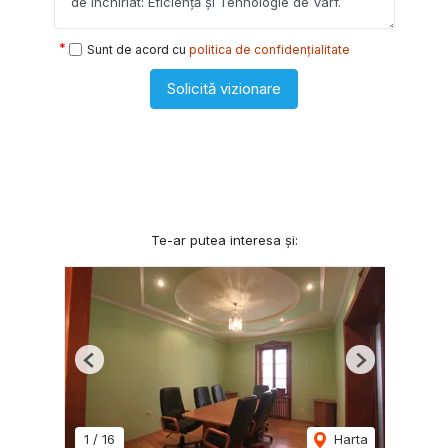
Sunt de acord cu
politica de confidențialitate
Solicită vizionare
Te-ar putea interesa și:
Previous
Next
1
/
16
Harta