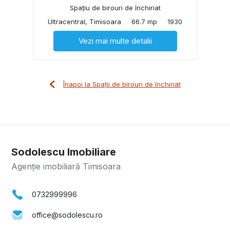
Spațiu de birouri de închiriat
Ultracentral, Timisoara
66.7 mp
1930
Vezi mai multe detalii
Înapoi la Spații de birouri de închiriat
Sodolescu Imobiliare
Agenție imobiliară Timisoara
0732999996
office@sodolescu.ro