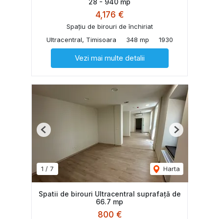
28 - 940 mp
4,176 €
Spațiu de birouri de închiriat
Ultracentral, Timisoara
348 mp
1930
Vezi mai multe detalii
Previous
Next
1
/
7
Harta
Spatii de birouri Ultracentral suprafață de
66.7 mp
800 €