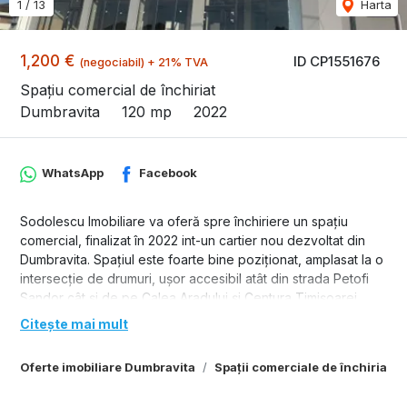
1
/
13
Harta
1,200 €
ID CP1551676
(negociabil) + 21% TVA
Spațiu comercial de închiriat
Dumbravita
120 mp
2022
WhatsApp
Facebook
Sodolescu Imobiliare va oferă spre închiriere un spațiu
comercial, finalizat în 2022 int-un cartier nou dezvoltat din
Dumbravita. Spațiul este foarte bine poziționat, amplasat la o
intersecție de drumuri, ușor accesibil atât din strada Petofi
Sandor cât și de pe Calea Aradului și Centura Timișoarei,
fiind în zona Străzii Mureș cu Petre Tutea Spațiu se pretează
Citește mai mult
pentru farmacii, sediu bancar, cabinet medical, birouri, centru
spa, coafor, patiserie, brutărie și nu numai. Spațiul are 264
Oferte imobiliare Dumbravita
Spații comerciale de închiriat 
mp, dar poate fi împărțit în mai multe suprafețe în funcție de
nevoia clientului. Prețul chiriei este de 10 EURO/ mp. Sunt în