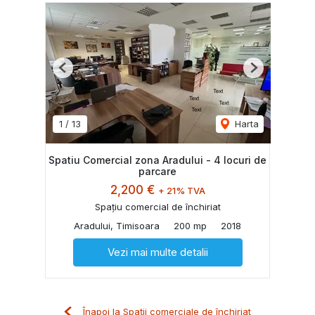
Previous
Next
1
/
13
Harta
Spatiu Comercial zona Aradului - 4 locuri de
parcare
2,200 €
+ 21% TVA
Spațiu comercial de închiriat
Aradului, Timisoara
200 mp
2018
Vezi mai multe detalii
Înapoi la Spații comerciale de închiriat