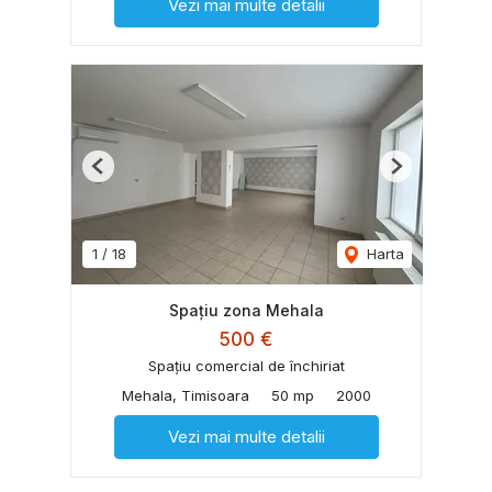
Vezi mai multe detalii
Previous
Next
1
/
18
Harta
Spațiu zona Mehala
500 €
Spațiu comercial de închiriat
Mehala, Timisoara
50 mp
2000
Vezi mai multe detalii