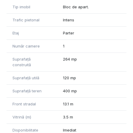
jur de 30 de locuri de parcare disponibile clienților. În incinta
Tip imobil
Bloc de apart.
clădirii se afla și centrul comercial Profi.
Trafic pietonal
Intens
Etaj
Parter
Număr camere
1
Suprafață
264 mp
construită
Suprafață utilă
120 mp
Suprafață teren
400 mp
Front stradal
13.1 m
Vitrină (m)
3.5 m
Disponibilitate
Imediat