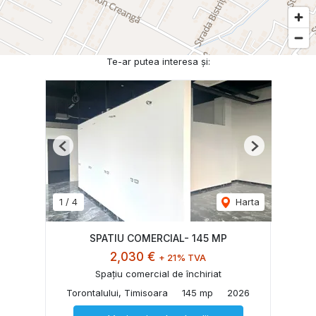
Te-ar putea interesa și:
Previous
Next
1
/
4
Harta
SPATIU COMERCIAL- 145 MP
2,030 €
+ 21% TVA
Spațiu comercial de închiriat
Torontalului, Timisoara
145 mp
2026