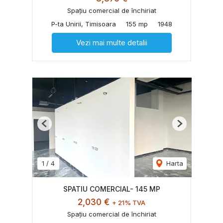
Spațiu comercial de închiriat
P-ta Unirii, Timisoara
155 mp
1948
Vezi mai multe detalii
Previous
Next
1
/
4
Harta
SPATIU COMERCIAL- 145 MP
2,030 €
+ 21% TVA
Spațiu comercial de închiriat