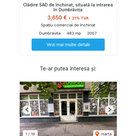
Clădire SAD de închiriat, situată la intrarea
în Dumbrăvița
3,650 €
+ 21% TVA
Spațiu comercial de închiriat
Dumbravita
483 mp
2007
Vezi mai multe detalii
Te-ar putea interesa și:
Previous
Next
1
/
19
Harta