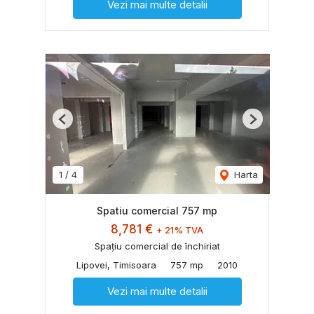
Vezi mai multe detalii
Previous
Next
1
/
4
Harta
Spatiu comercial 757 mp
8,781 €
+ 21% TVA
Spațiu comercial de închiriat
Lipovei, Timisoara
757 mp
2010
Vezi mai multe detalii