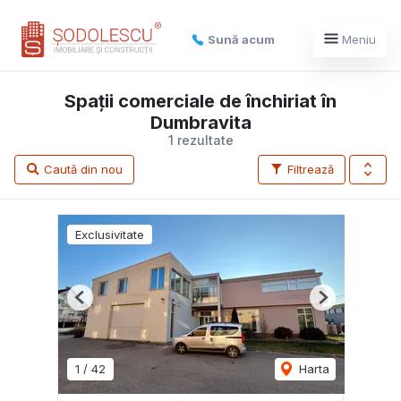
Sună acum
Meniu
Spații comerciale de închiriat în
Dumbravita
1 rezultate
Caută din nou
Filtrează
Exclusivitate
Previous
Next
1
/
42
Harta