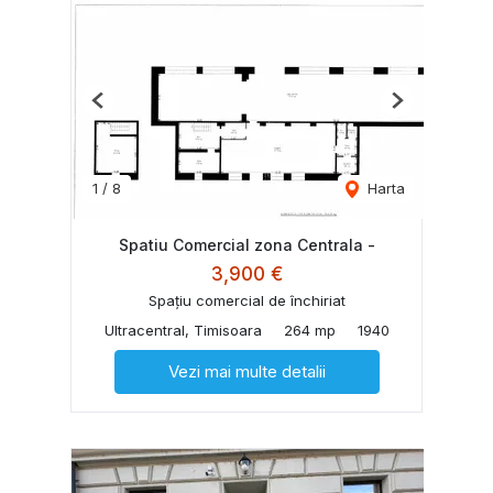
Previous
Next
1
/
8
Harta
Spatiu Comercial zona Centrala -
3,900 €
Spațiu comercial de închiriat
Ultracentral, Timisoara
264 mp
1940
Vezi mai multe detalii