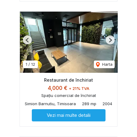
Previous
Next
1
/
12
Harta
Restaurant de închiriat
4,000 €
+ 21% TVA
Spațiu comercial de închiriat
Simion Barnutiu, Timisoara
289 mp
2004
Vezi mai multe detalii