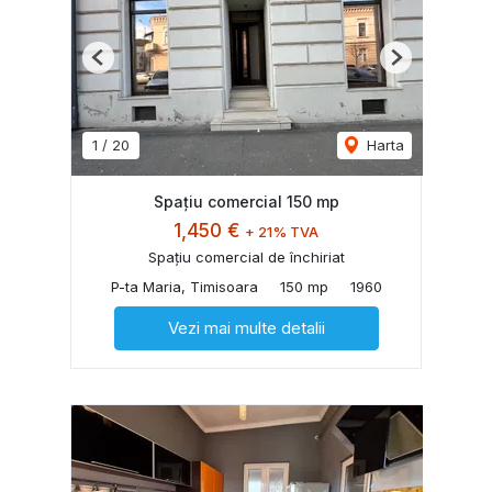
Previous
Next
1
/
20
Harta
Spaţiu comercial 150 mp
1,450 €
+ 21% TVA
Spațiu comercial de închiriat
P-ta Maria, Timisoara
150 mp
1960
Vezi mai multe detalii