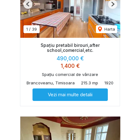
Previous
Next
1
/
39
Harta
Spațiu pretabil birouri,after
school,comercial,etc.
490,000 €
1,400 €
Spațiu comercial de vânzare
Brancoveanu, Timisoara
215.3 mp
1920
Vezi mai multe detalii