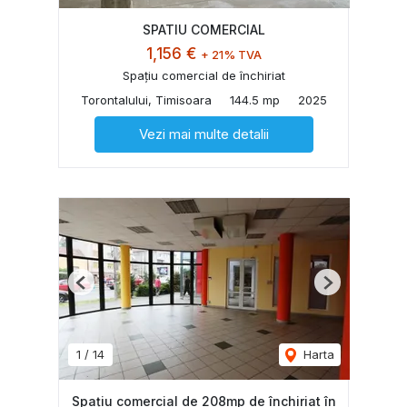
SPATIU COMERCIAL
1,156 €
+ 21% TVA
Spațiu comercial de închiriat
Torontalului, Timisoara
144.5 mp
2025
Vezi mai multe detalii
Previous
Next
1
/
14
Harta
Spațiu comercial de 208mp de închiriat în