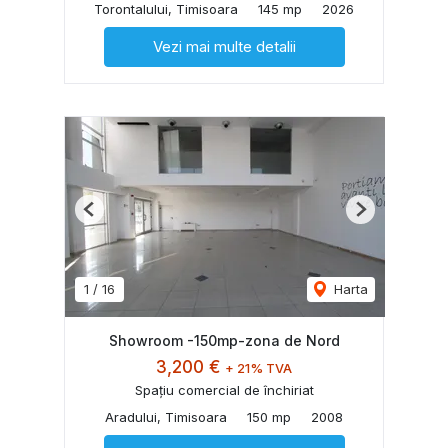
Torontalului, Timisoara
145 mp
2026
Vezi mai multe detalii
Previous
Next
1
/
16
Harta
Showroom -150mp-zona de Nord
3,200 €
+ 21% TVA
Spațiu comercial de închiriat
Aradului, Timisoara
150 mp
2008