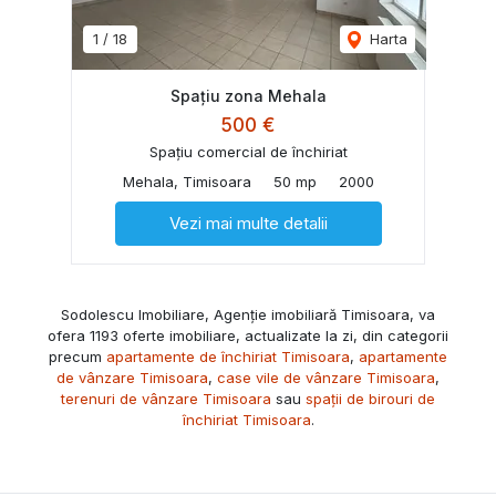
1
/
18
Harta
Spațiu zona Mehala
500 €
Spațiu comercial de închiriat
Mehala, Timisoara
50 mp
2000
Vezi mai multe detalii
Sodolescu Imobiliare, Agenție imobiliară Timisoara, va
ofera 1193 oferte imobiliare, actualizate la zi, din categorii
precum
apartamente de închiriat Timisoara
,
apartamente
de vânzare Timisoara
,
case vile de vânzare Timisoara
,
terenuri de vânzare Timisoara
sau
spații de birouri de
închiriat Timisoara
.