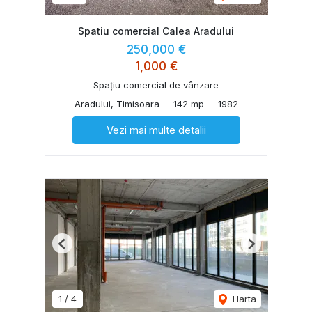
Spatiu comercial Calea Aradului
250,000 €
1,000 €
Spațiu comercial de vânzare
Aradului, Timisoara
142 mp
1982
Vezi mai multe detalii
Previous
Next
1
/
4
Harta