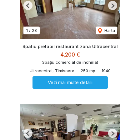
Previous
Next
1
/
28
Harta
Spatiu pretabil restaurant zona Ultracentral
4,200 €
Spațiu comercial de închiriat
Ultracentral, Timisoara
250 mp
1940
Vezi mai multe detalii
Previous
Next