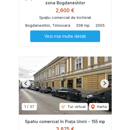
zona Bogdanestilor
2,600 €
Spațiu comercial de închiriat
Bogdanestilor, Timisoara
208 mp
2005
Vezi mai multe detalii
Previous
Next
1
/
37
Tur virtual
Harta
Spatiu comercial în Piața Unirii - 155 mp
3,875 €