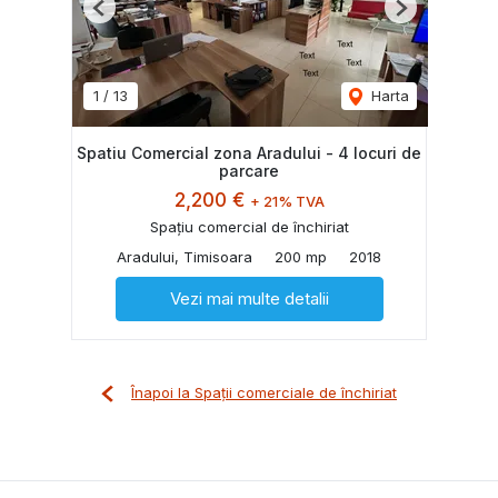
Previous
Next
1
/
13
Harta
Spatiu Comercial zona Aradului - 4 locuri de
parcare
2,200 €
+ 21% TVA
Spațiu comercial de închiriat
Aradului, Timisoara
200 mp
2018
Vezi mai multe detalii
Înapoi la Spații comerciale de închiriat