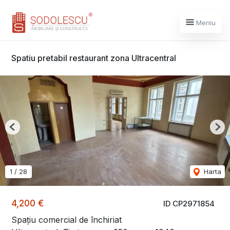
Meniu
Spatiu pretabil restaurant zona Ultracentral
Previous
Nex
1
/
28
Harta
4,200 €
ID CP2971854
Spațiu comercial de închiriat