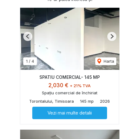
Previous
Next
1
/
4
Harta
SPATIU COMERCIAL- 145 MP
2,030 €
+ 21% TVA
Spațiu comercial de închiriat
Torontalului, Timisoara
145 mp
2026
Vezi mai multe detalii