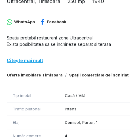
Ultracentral, Timisoara
250 mp
1940
WhatsApp
Facebook
Spatiu pretabil restaurant zona Ultracentral
Exista posibilitatea sa se inchirieze separat si terasa
Citește mai mult
Oferte imobiliare Timisoara
Spații comerciale de închiriat Ti
Tip imobil
Casă / Vilă
Trafic pietonal
Intens
Etaj
Demisol, Parter, 1
Număr camere
4