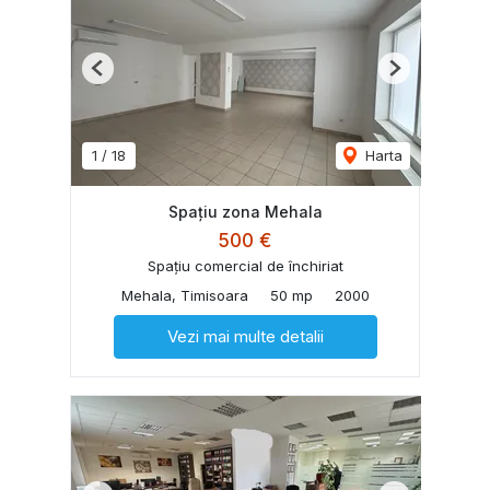
Previous
Next
1
/
18
Harta
Spațiu zona Mehala
500 €
Spațiu comercial de închiriat
Mehala, Timisoara
50 mp
2000
Vezi mai multe detalii