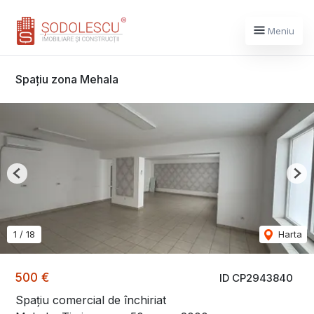
Meniu
Spațiu zona Mehala
Previous
Nex
1
/
18
Harta
500 €
ID CP2943840
Spațiu comercial de închiriat