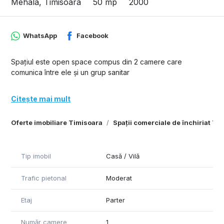
Mehala, Timisoara
50 mp
2000
WhatsApp
Facebook
Spațiul este open space compus din 2 camere care
comunica între ele și un grup sanitar
Citește mai mult
Oferte imobiliare Timisoara
Spații comerciale de închiriat Ti
Tip imobil
Casă / Vilă
Trafic pietonal
Moderat
Etaj
Parter
Număr camere
1