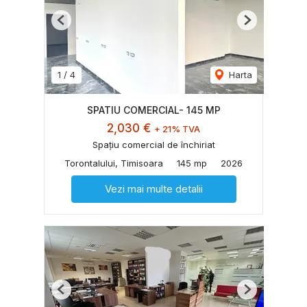
Previous
Next
1
/
4
Harta
SPATIU COMERCIAL- 145 MP
2,030 €
+ 21% TVA
Spațiu comercial de închiriat
Torontalului, Timisoara
145 mp
2026
Vezi mai multe detalii
Previous
Next