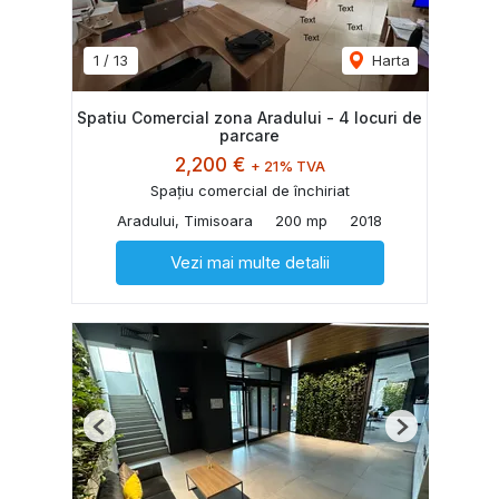
1
/
13
Harta
Spatiu Comercial zona Aradului - 4 locuri de
parcare
2,200 €
+ 21% TVA
Spațiu comercial de închiriat
Aradului, Timisoara
200 mp
2018
Vezi mai multe detalii
Previous
Next