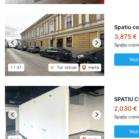
Spatiu co
3,875 €
Spațiu comer
Previous
Next
Vezi
1
/
37
Tur virtual
Harta
SPATIU 
2,030 €
Spațiu comer
Previous
Next
Vezi