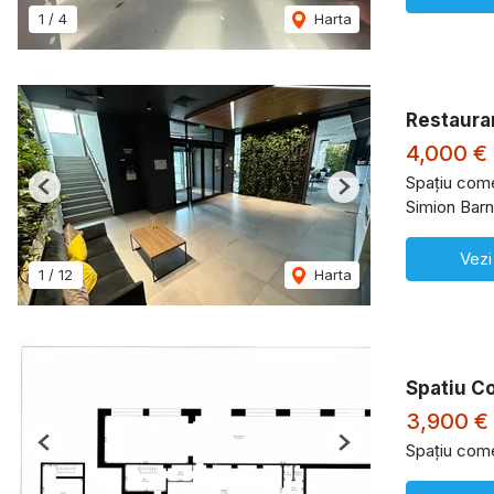
1
/
4
Harta
Restauran
4,000 €
Spațiu comer
Previous
Next
Simion Barn
Vezi
1
/
12
Harta
Spatiu Co
3,900 €
Spațiu comer
Previous
Next