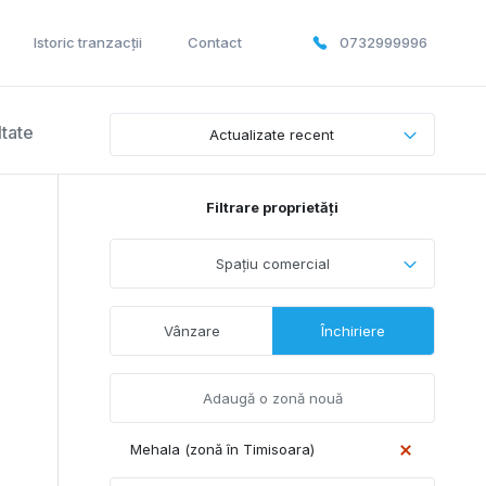
Istoric tranzacții
Contact
0732999996
ltate
Actualizate recent
Filtrare proprietăți
Spațiu comercial
Vânzare
Închiriere
Mehala (zonă în Timisoara)