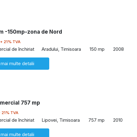
m -150mp-zona de Nord
+ 21% TVA
cial de închiriat
Aradului, Timisoara
150 mp
2008
 mai multe detalii
omercial 757 mp
+ 21% TVA
cial de închiriat
Lipovei, Timisoara
757 mp
2010
 mai multe detalii