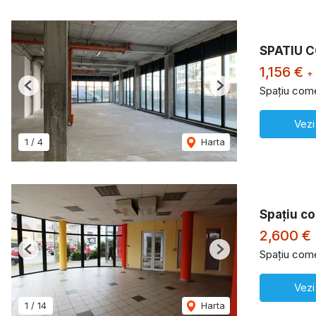
SPATIU 
1,156 €
+
Spațiu comer
Previous
Next
Vezi
1
/
4
Harta
Spațiu co
2,600 €
Spațiu comer
Previous
Next
Vezi
1
/
14
Harta