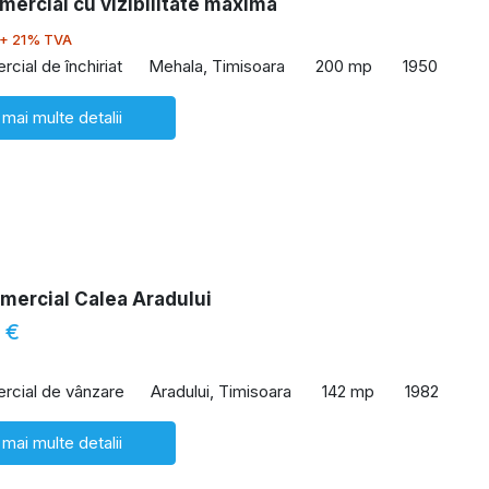
mercial cu vizibilitate maxima
+ 21% TVA
cial de închiriat
Mehala, Timisoara
200 mp
1950
 mai multe detalii
mercial Calea Aradului
 €
rcial de vânzare
Aradului, Timisoara
142 mp
1982
 mai multe detalii