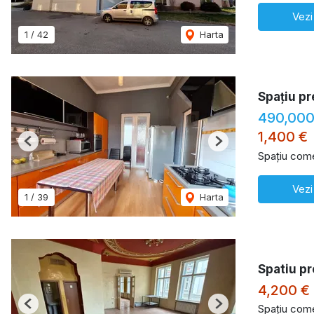
Vezi
1
/
42
Harta
Spațiu pr
490,000
1,400 €
Previous
Next
Spațiu come
Vezi
1
/
39
Harta
Spatiu pr
4,200 €
Spațiu comer
Previous
Next