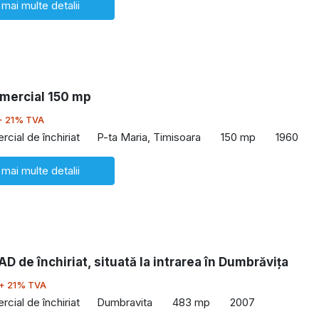
 mai multe detalii
omercial 150 mp
+ 21% TVA
cial de închiriat
P-ta Maria, Timisoara
150 mp
1960
 mai multe detalii
AD de închiriat, situată la intrarea în Dumbrăvița
+ 21% TVA
cial de închiriat
Dumbravita
483 mp
2007