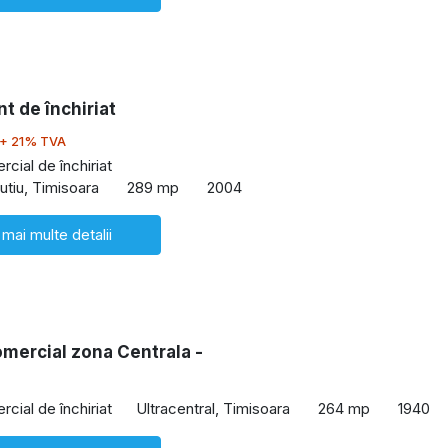
t de închiriat
+ 21% TVA
cial de închiriat
utiu, Timisoara
289 mp
2004
 mai multe detalii
mercial zona Centrala -
cial de închiriat
Ultracentral, Timisoara
264 mp
1940