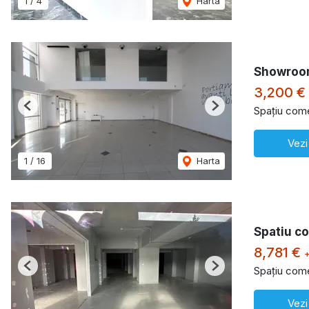
1
/
4
Harta
Showroo
3,200 €
Spațiu comer
Previous
Next
Vezi
1
/
16
Harta
Spatiu c
8,781 €
Spațiu comer
Previous
Next
Vezi