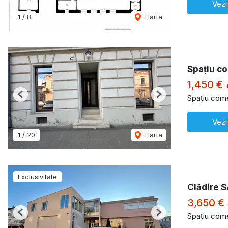
Vezi
1
/
8
Harta
Spaţiu c
1,450 €
Spațiu comer
Previous
Next
Vezi
1
/
20
Harta
Exclusivitate
Clădire S
3,650 €
Spațiu comer
Previous
Next