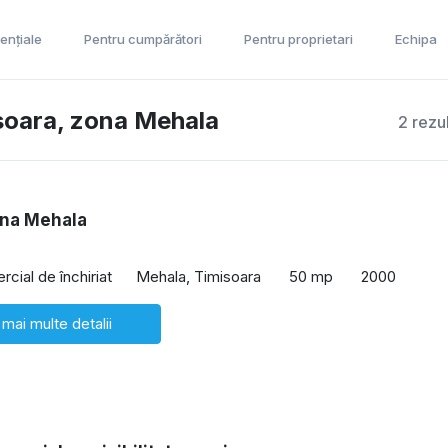
ențiale
Pentru cumpărători
Pentru proprietari
Echipa
misoara, zona Mehala
2 rezu
ona Mehala
cial de închiriat
Mehala, Timisoara
50 mp
2000
 mai multe detalii