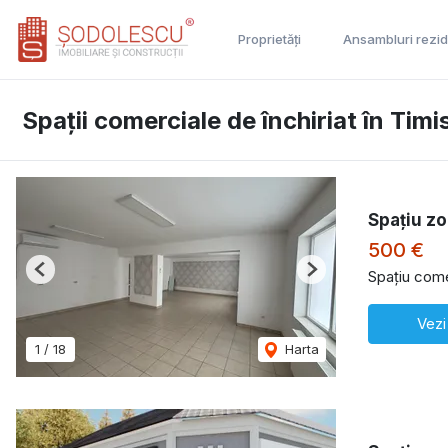
Proprietăți
Ansambluri rezid
Spații comerciale de închiriat în Ti
Spațiu z
500 €
Spațiu comer
Previous
Next
Vezi
1
/
18
Harta