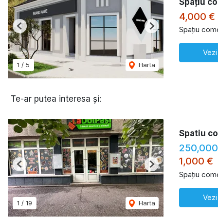
Spațiu co
4,000 €
Spațiu comer
Previous
Next
Vezi
1
/
5
Harta
Te-ar putea interesa și:
Spatiu co
250,000
1,000 €
Previous
Next
Spațiu come
Vezi
1
/
19
Harta