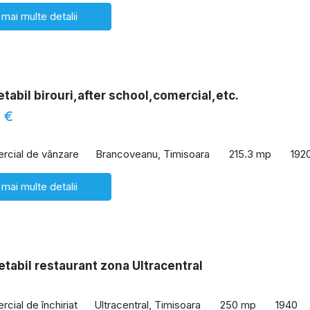
 mai multe detalii
etabil birouri,after school,comercial,etc.
 €
rcial de vânzare
Brancoveanu, Timisoara
215.3 mp
192
 mai multe detalii
etabil restaurant zona Ultracentral
cial de închiriat
Ultracentral, Timisoara
250 mp
1940