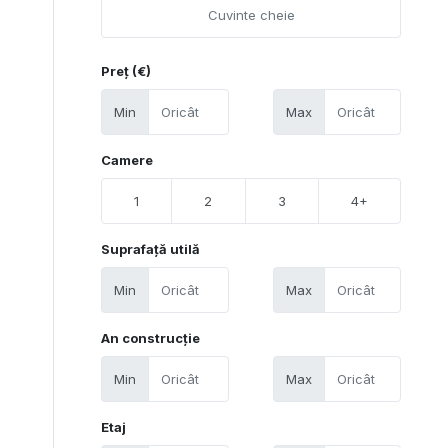
Preț (€)
Min
Max
Camere
1
2
3
4+
Suprafață utilă
Min
Max
An construcție
Min
Max
Etaj