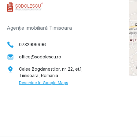
Agenție imobiliară Timisoara
0732999996
office@sodolescu.ro
Calea Bogdanestilor, nr. 22, et.1,
Timisoara, Romania
Deschide în Google Maps