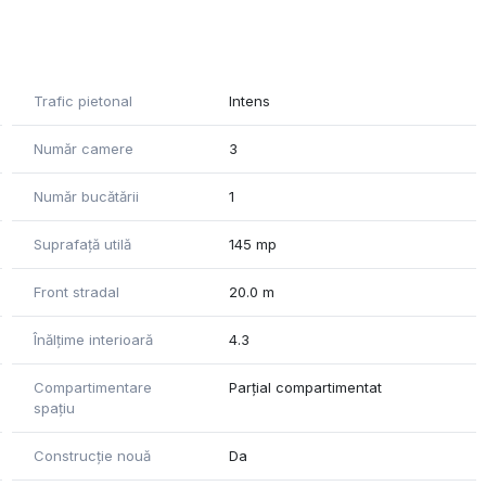
inetă.
Trafic pietonal
Intens
l constant de clientela.
Număr camere
3
Număr bucătării
1
Suprafață utilă
145 mp
Front stradal
20.0 m
Înălțime interioară
4.3
Compartimentare
Parțial compartimentat
spațiu
Construcție nouă
Da