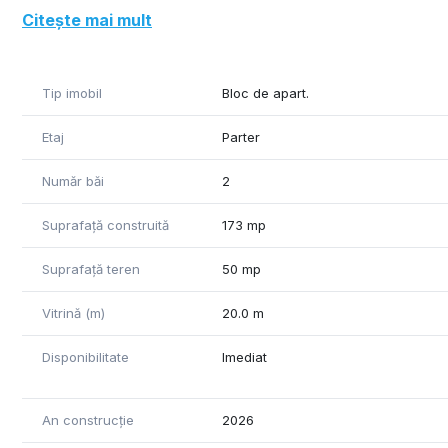
- Camera de servicii
Citește mai mult
- Camera sterilizare
- Birou administrativ
Facilități suplimentare: 2 grupuri sanitare, Bucătărie/chic
Tip imobil
Bloc de apart.
Spațiul este amplasat intr-o zona rezidențială cu potenția
Etaj
Parter
Număr băi
2
Suprafață construită
173 mp
Suprafață teren
50 mp
Vitrină (m)
20.0 m
Disponibilitate
Imediat
An construcție
2026