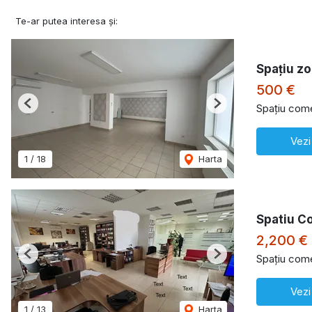
Te-ar putea interesa și:
Spațiu z
500 €
Spațiu comer
Previous
Next
Vezi
1
/
18
Harta
Spatiu Co
2,200 €
Spațiu comer
Previous
Next
Vezi
1
/
13
Harta