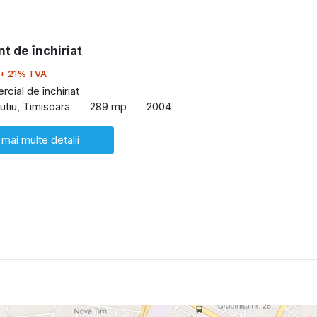
t de închiriat
+ 21% TVA
cial de închiriat
utiu, Timisoara
289 mp
2004
 mai multe detalii