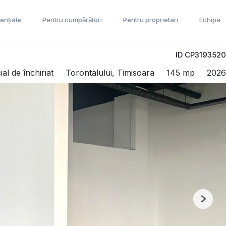
ențiale
Pentru cumpărători
Pentru proprietari
Echipa
ID CP3193520
al de închiriat
Torontalului, Timisoara
145 mp
2026
Next