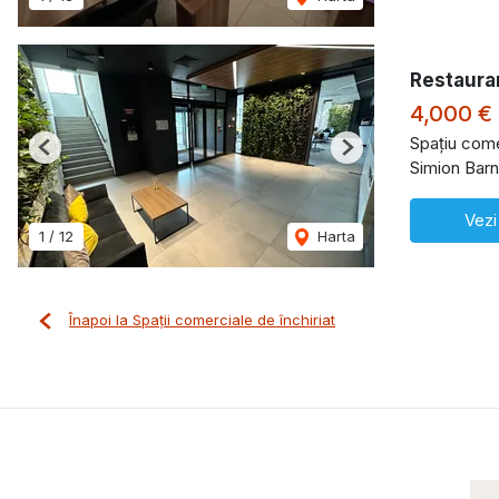
Restauran
4,000 €
Spațiu comer
Previous
Next
Simion Barn
Vezi
1
/
12
Harta
Înapoi la Spații comerciale de închiriat