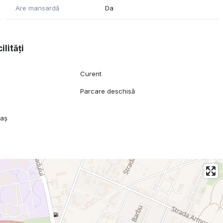
Are mansardă
Da
ilități
Curent
Parcare deschisă
raș