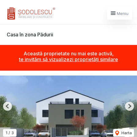
Meniu
Casa în zona Pădurii
Această proprietate nu mai este activă,
te invităm să vizualizezi proprietăți similare
Previous
Nex
1
/
3
Harta