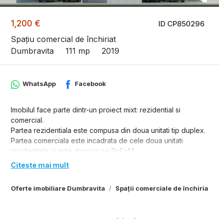
1,200 €
ID CP850296
Spațiu comercial de închiriat
Dumbravita
111 mp
2019
WhatsApp
Facebook
Imobilul face parte dintr-un proiect mixt: rezidential si
comercial.
Partea rezidentiala este compusa din doua unitati tip duplex.
Partea comerciala este incadrata de cele doua unitati
rezidentiale si este dispusa pe P+E+M.
Atat la parter cat si la etaj exista cate un spatiu de servicii si
Citește mai mult
un grup sanitar.
La mansarda exista un spatiu pentru birou cu acces la o
Oferte imobiliare Dumbravita
Spații comerciale de închiriat 
terasa generoasa(22mp) cu vedere spre strada.
Spatiul dispune la intrare, de o curte proprie de 34mp.