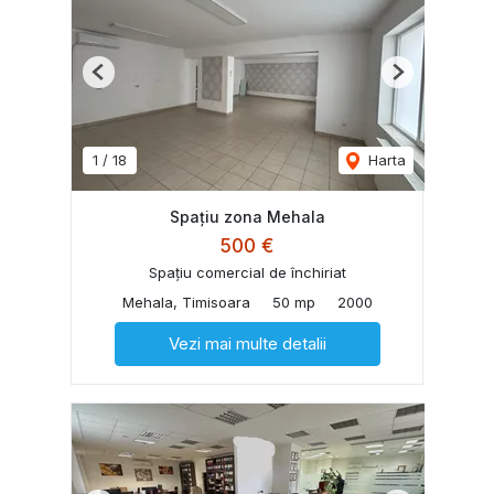
Previous
Next
1
/
18
Harta
Spațiu zona Mehala
500 €
Spațiu comercial de închiriat
Mehala, Timisoara
50 mp
2000
Vezi mai multe detalii