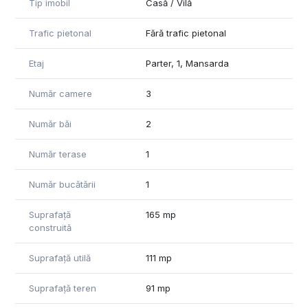
Tip imobil
Casă / Vilă
Trafic pietonal
Fără trafic pietonal
Etaj
Parter, 1, Mansarda
Număr camere
3
Număr băi
2
Număr terase
1
Număr bucătării
1
Suprafață
165 mp
construită
Suprafață utilă
111 mp
Suprafață teren
91 mp