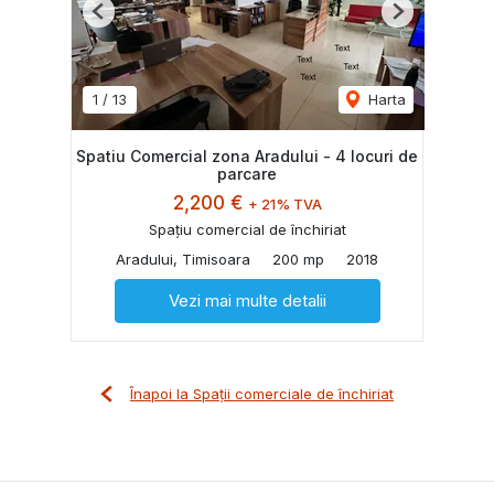
Previous
Next
1
/
13
Harta
Spatiu Comercial zona Aradului - 4 locuri de
parcare
2,200 €
+ 21% TVA
Spațiu comercial de închiriat
Aradului, Timisoara
200 mp
2018
Vezi mai multe detalii
Înapoi la Spații comerciale de închiriat