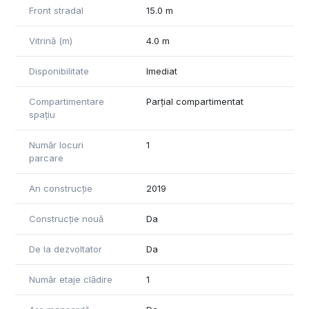
Front stradal
15.0 m
Vitrină (m)
4.0 m
Disponibilitate
Imediat
Compartimentare
Parțial compartimentat
spațiu
Număr locuri
1
parcare
An construcție
2019
Construcție nouă
Da
De la dezvoltator
Da
Număr etaje clădire
1