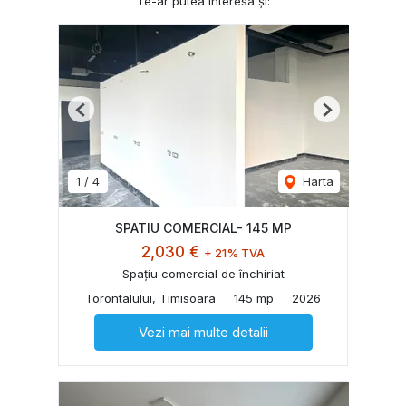
Te-ar putea interesa și:
Previous
Next
1
/
4
Harta
SPATIU COMERCIAL- 145 MP
2,030 €
+ 21% TVA
Spațiu comercial de închiriat
Torontalului, Timisoara
145 mp
2026
Vezi mai multe detalii