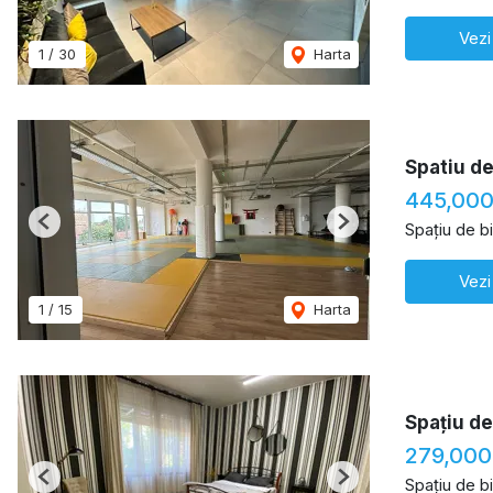
Vezi
1
/
30
Harta
Spatiu de
445,000
Spațiu de b
Previous
Next
Vezi
1
/
15
Harta
Spațiu de
279,000
Spațiu de b
Previous
Next