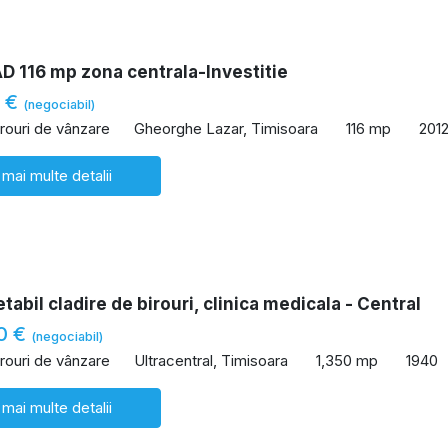
D 116 mp zona centrala-Investitie
0 €
(negociabil)
irouri de vânzare
Gheorghe Lazar, Timisoara
116 mp
201
 mai multe detalii
etabil cladire de birouri, clinica medicala - Central
00 €
(negociabil)
irouri de vânzare
Ultracentral, Timisoara
1,350 mp
1940
 mai multe detalii