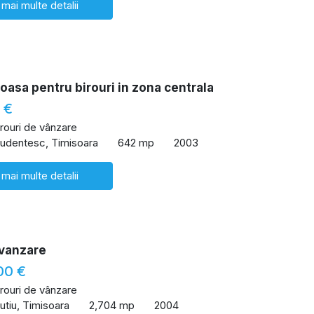
 mai multe detalii
ioasa pentru birouri in zona centrala
 €
irouri de vânzare
udentesc, Timisoara
642 mp
2003
 mai multe detalii
 vanzare
00 €
irouri de vânzare
utiu, Timisoara
2,704 mp
2004