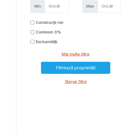
Min
Max
Construcții noi
Comision 0%
2
Exclusivități
Mai multe filtre
Șterge filtre