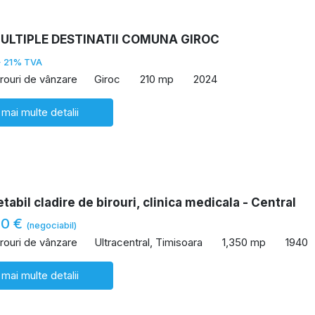
MULTIPLE DESTINATII COMUNA GIROC
+ 21% TVA
irouri de vânzare
Giroc
210 mp
2024
 mai multe detalii
etabil cladire de birouri, clinica medicala - Central
00 €
(negociabil)
irouri de vânzare
Ultracentral, Timisoara
1,350 mp
1940
 mai multe detalii