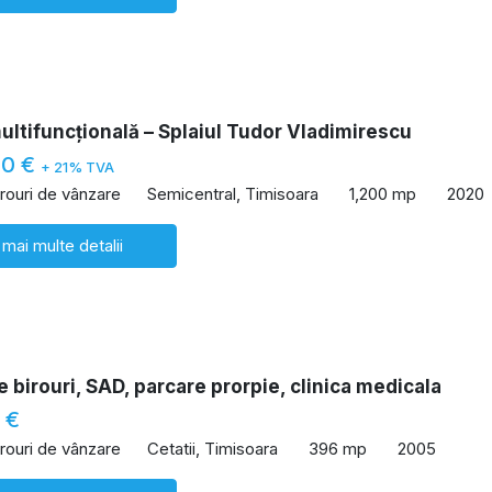
ultifuncțională – Splaiul Tudor Vladimirescu
00 €
+ 21% TVA
irouri de vânzare
Semicentral, Timisoara
1,200 mp
2020
 mai multe detalii
e birouri, SAD, parcare prorpie, clinica medicala
 €
irouri de vânzare
Cetatii, Timisoara
396 mp
2005