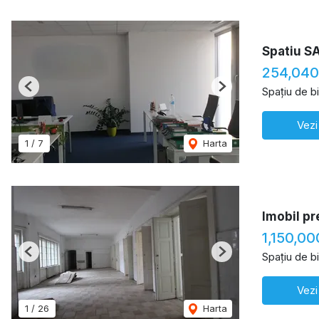
Spatiu SA
254,04
Spațiu de b
Previous
Next
Vezi
1
/
7
Harta
Imobil pr
1,150,0
Spațiu de b
Previous
Next
Vezi
1
/
26
Harta