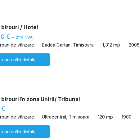
 birouri / Hotel
00 €
+ 21% TVA
irouri de vânzare
Badea Cartan, Timisoara
1,312 mp
200
 mai multe detalii
 birouri în zona Unirii/ Tribunal
 €
irouri de vânzare
Ultracentral, Timisoara
120 mp
1900
 mai multe detalii