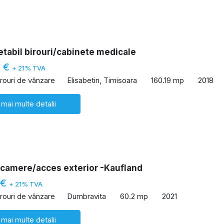
etabil birouri/cabinete medicale
5 €
+ 21% TVA
irouri de vânzare
Elisabetin, Timisoara
160.19 mp
2018
 mai multe detalii
 camere/acces exterior -Kaufland
 €
+ 21% TVA
irouri de vânzare
Dumbravita
60.2 mp
2021
 mai multe detalii