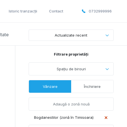
Istoric tranzacții
Contact
0732999996
ltate
Actualizate recent
Filtrare proprietăți
Spațiu de birouri
Vânzare
Închiriere
Bogdanestilor (zonă în Timisoara)