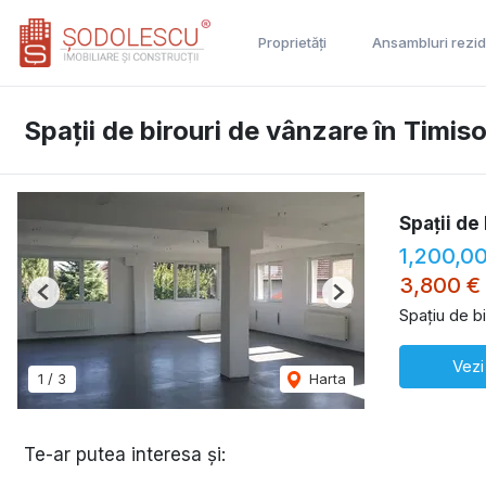
Proprietăți
Ansambluri rezid
Spații de birouri de vânzare în Timi
Spații de 
1,200,0
3,800 €
Previous
Next
Spațiu de b
Vezi
1
/
3
Harta
Te-ar putea interesa și: