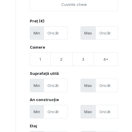
Preț (€)
Min
Max
Camere
1
2
3
4+
Suprafață utilă
Min
Max
An construcție
Min
Max
Etaj