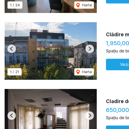
1
/
24
Harta
Clădire m
1,950,0
Spațiu de b
Previous
Next
Vezi
1
/
21
Harta
Cladire d
650,000
Spațiu de b
Previous
Next