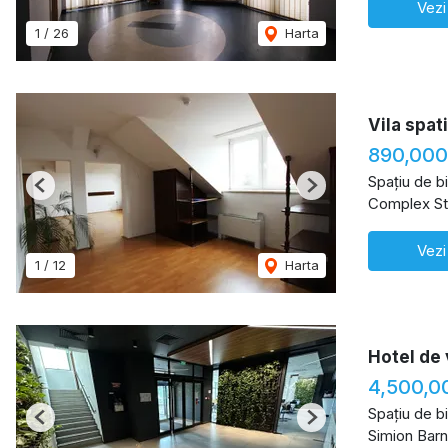
Vezi
1
/
26
Harta
Vila spat
890,000
Spațiu de b
Previous
Next
Complex St
Vezi
1
/
12
Harta
Hotel de
4,500,0
Spațiu de b
Previous
Next
Simion Barn