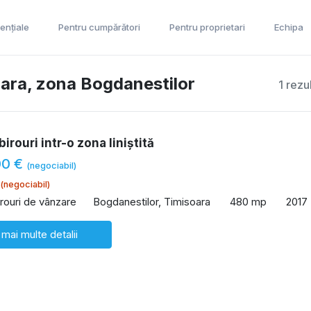
ențiale
Pentru cumpărători
Pentru proprietari
Echipa
soara, zona Bogdanestilor
1 rezu
birouri intr-o zona liniștită
00 €
(negociabil)
(negociabil)
irouri de vânzare
Bogdanestilor, Timisoara
480 mp
2017
 mai multe detalii