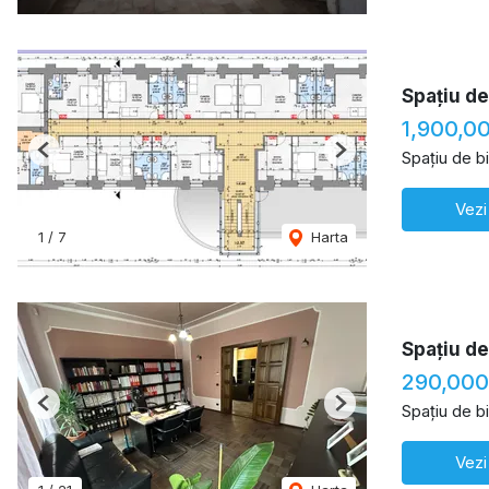
Spațiu de
1,900,0
Spațiu de b
Previous
Next
Vezi
1
/
7
Harta
Spațiu de
290,000
Spațiu de b
Previous
Next
Vezi