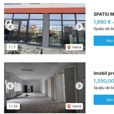
SPATIU 
1,680 €
Spațiu de b
Previous
Next
Vezi
1
/
7
Harta
Imobil pr
1,350,0
Spațiu de b
Previous
Next
Vezi
1
/
26
Harta