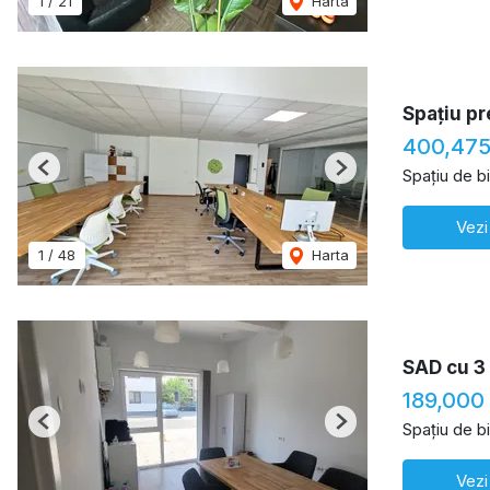
1
/
21
Harta
Spațiu pr
400,47
Spațiu de b
Previous
Next
Vezi
1
/
48
Harta
SAD cu 3
189,000
Spațiu de b
Previous
Next
Vezi