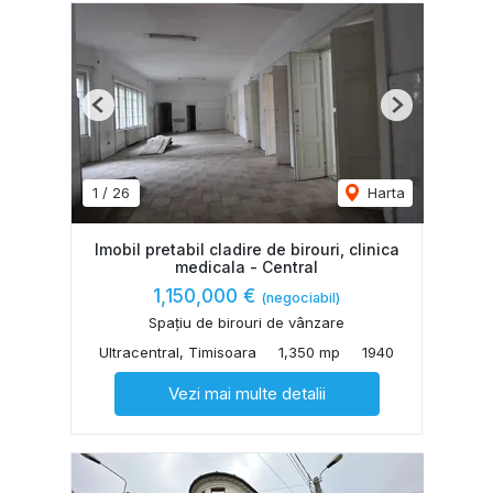
Previous
Next
1
/
26
Harta
Imobil pretabil cladire de birouri, clinica
medicala - Central
1,150,000 €
(negociabil)
Spațiu de birouri de vânzare
Ultracentral, Timisoara
1,350 mp
1940
Vezi mai multe detalii