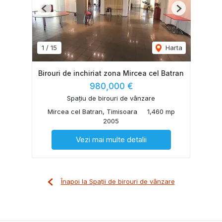
Previous
Next
1
/
15
Harta
Birouri de inchiriat zona Mircea cel Batran
980,000 €
Spațiu de birouri de vânzare
Mircea cel Batran, Timisoara
1,460 mp
2005
Vezi mai multe detalii
Înapoi la Spații de birouri de vânzare