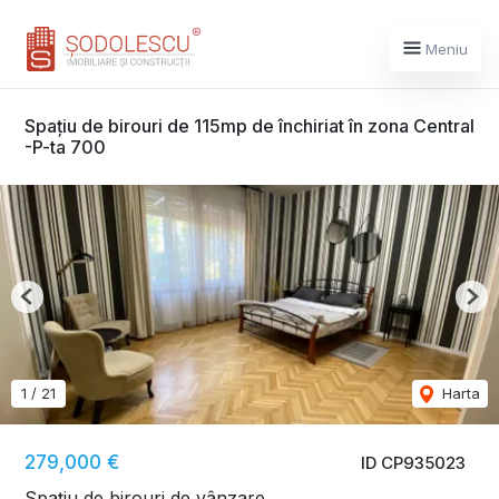
Meniu
Spațiu de birouri de 115mp de închiriat în zona Central
-P-ta 700
Previous
Nex
1
/
21
Harta
279,000 €
ID CP935023
Spațiu de birouri de vânzare