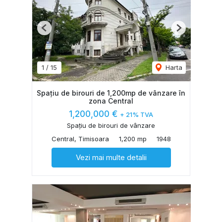
Previous
Next
1
/
15
Harta
Spațiu de birouri de 1,200mp de vânzare în
zona Central
1,200,000 €
+ 21% TVA
Spațiu de birouri de vânzare
Central, Timisoara
1,200 mp
1948
Vezi mai multe detalii