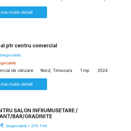
 mai multe detalii
al ptr centru comercial
(negociabil)
gociabil)
rcial de vânzare
Nord, Timisoara
1 mp
2024
 mai multe detalii
ENTRU SALON INFRUMUSETARE /
ANT/BAR/GRADINITE
 €
(negociabil) + 21% TVA