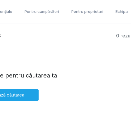
ențiale
Pentru cumpărători
Pentru proprietari
Echipa
c
0 rezu
te pentru căutarea ta
ză căutarea