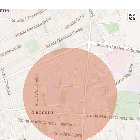
O proprietate interesantă pentru cei care caută un spațiu la
parter, într-o zonă consacrată din Timișoara, cu potențial de
amenajare și utilizare mixtă.