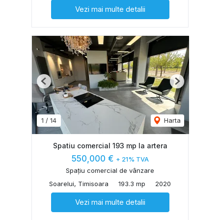
Vezi mai multe detalii
Previous
Next
1
/
14
Harta
Spatiu comercial 193 mp la artera
550,000 €
+ 21% TVA
Spațiu comercial de vânzare
Soarelui, Timisoara
193.3 mp
2020
Vezi mai multe detalii