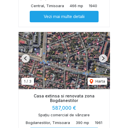
Central, Timisoara
466 mp
1940
Vezi mai multe detalii
Previous
Next
1
/
3
Harta
Casa extinsa si renovata zona
Bogdanestilor
587,000 €
Spațiu comercial de vânzare
Bogdanestilor, Timisoara
390 mp
1961