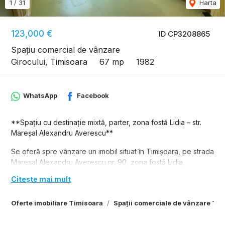
1
/
31
Harta
123,000 €
ID CP3208865
Spațiu comercial de vânzare
Girocului, Timisoara
67 mp
1982
WhatsApp
Facebook
**Spațiu cu destinație mixtă, parter, zona fostă Lidia – str.
Mareșal Alexandru Averescu**
Se oferă spre vânzare un imobil situat în Timișoara, pe strada
Mareșal Alexandru Averescu nr. 90, zona fostă Lidia,
amplasat la parterul unui bloc de locuințe.
Citește mai mult
Proprietatea are o suprafață utilă de **62,9 mp**, la care se
adaugă un balcon de **4,1 mp**, rezultând o suprafață
Oferte imobiliare Timisoara
Spații comerciale de vânzare Ti
totală de **67 mp**. Conform documentației cadastrale,
imobilul este compus din **3 camere și dependințe**, având