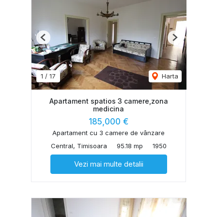
Previous
Next
1
/
17
Harta
Apartament spatios 3 camere,zona
medicina
185,000 €
Apartament cu 3 camere de vânzare
Central, Timisoara
95.18 mp
1950
Vezi mai multe detalii