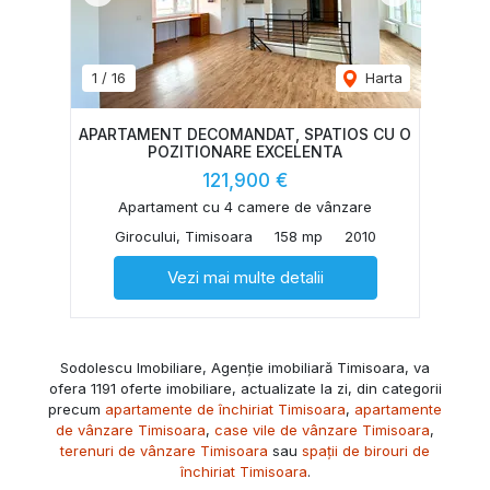
1
/
16
Harta
APARTAMENT DECOMANDAT, SPATIOS CU O
POZITIONARE EXCELENTA
121,900 €
Apartament cu 4 camere de vânzare
Girocului, Timisoara
158 mp
2010
Vezi mai multe detalii
Sodolescu Imobiliare, Agenție imobiliară Timisoara, va
ofera 1191 oferte imobiliare, actualizate la zi, din categorii
precum
apartamente de închiriat Timisoara
,
apartamente
de vânzare Timisoara
,
case vile de vânzare Timisoara
,
terenuri de vânzare Timisoara
sau
spații de birouri de
închiriat Timisoara
.