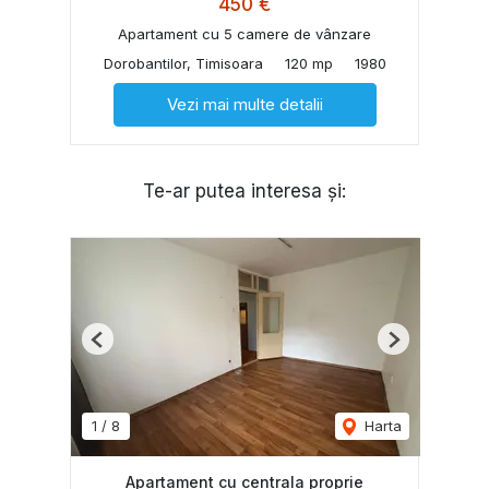
450 €
Apartament cu 5 camere de vânzare
Dorobantilor, Timisoara
120 mp
1980
Vezi mai multe detalii
Te-ar putea interesa și:
Previous
Next
1
/
8
Harta
Apartament cu centrala proprie