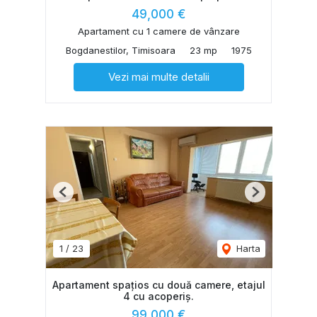
49,000 €
Apartament cu 1 camere de vânzare
Bogdanestilor, Timisoara
23 mp
1975
Vezi mai multe detalii
Previous
Next
1
/
23
Harta
Apartament spațios cu două camere, etajul
4 cu acoperiș.
99,000 €