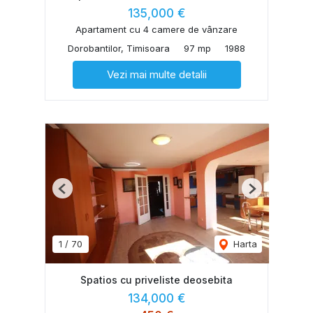
135,000 €
Apartament cu 4 camere de vânzare
Dorobantilor, Timisoara
97 mp
1988
Vezi mai multe detalii
Previous
Next
1
/
70
Harta
Spatios cu priveliste deosebita
134,000 €