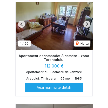
Previous
Next
1
/
20
Harta
Apartament decomandat 3 camere - zona
Torontalului
112,000 €
Apartament cu 3 camere de vânzare
Aradului, Timisoara
65 mp
1985
Vezi mai multe detalii