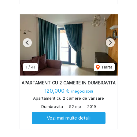
Previous
Next
1
/
41
Harta
APARTAMENT CU 2 CAMERE IN DUMBRAVITA
120,000 €
(negociabil)
Apartament cu 2 camere de vânzare
Dumbravita
52 mp
2019
Vezi mai multe detalii