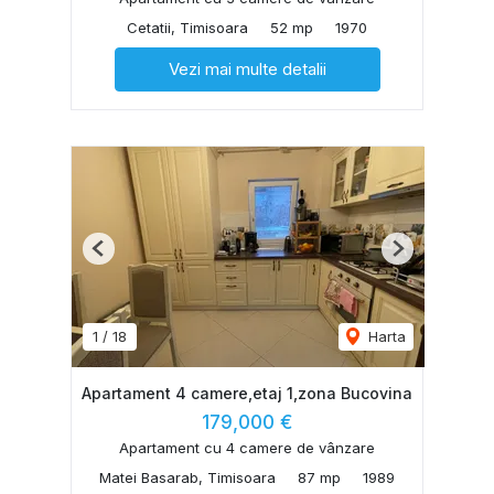
Cetatii, Timisoara
52 mp
1970
Vezi mai multe detalii
Previous
Next
1
/
18
Harta
Apartament 4 camere,etaj 1,zona Bucovina
179,000 €
Apartament cu 4 camere de vânzare
Matei Basarab, Timisoara
87 mp
1989