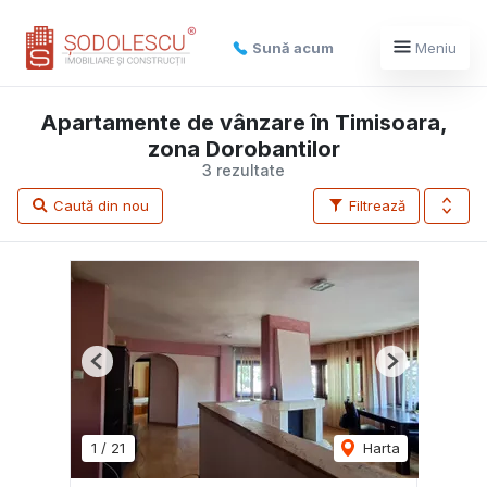
Sună acum
Meniu
Apartamente de vânzare în Timisoara,
zona Dorobantilor
3 rezultate
Caută din nou
Filtrează
Previous
Next
1
/
21
Harta