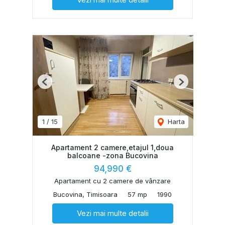
Previous
Next
1
/
15
Harta
Apartament 2 camere,etajul 1,doua
balcoane -zona Bucovina
94,990 €
Apartament cu 2 camere de vânzare
Bucovina, Timisoara
57 mp
1990
Vezi mai multe detalii