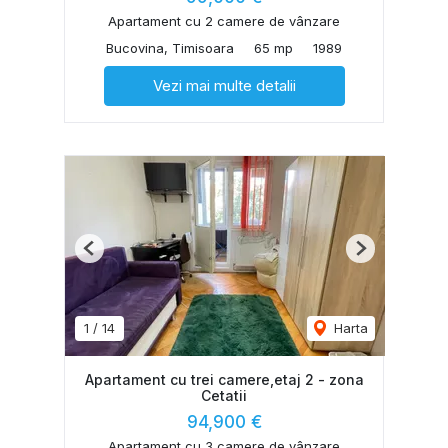
Apartament cu 2 camere de vânzare
Bucovina, Timisoara
65 mp
1989
Vezi mai multe detalii
Previous
Next
1
/
14
Harta
Apartament cu trei camere,etaj 2 - zona
Cetatii
94,900 €
Apartament cu 3 camere de vânzare