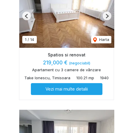
Previous
Next
1
/
14
Harta
Spatios si renovat
219,000 €
(negociabil)
Apartament cu 3 camere de vânzare
Take Ionescu, Timisoara
100.21 mp
1940
Vezi mai multe detalii