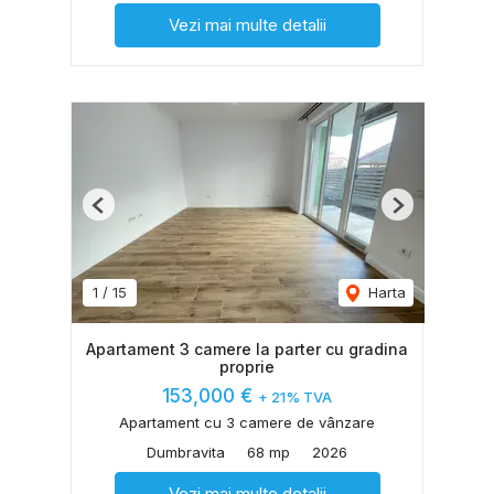
Vezi mai multe detalii
Previous
Next
1
/
15
Harta
Apartament 3 camere la parter cu gradina
proprie
153,000 €
+ 21% TVA
Apartament cu 3 camere de vânzare
Dumbravita
68 mp
2026
Vezi mai multe detalii