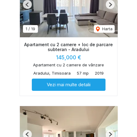
Previous
Next
1
/
19
Harta
Apartament cu 2 camere + loc de parcare
subteran - Aradului
145,000 €
Apartament cu 2 camere de vânzare
Aradului, Timisoara
57 mp
2019
Vezi mai multe detalii
Previous
Next