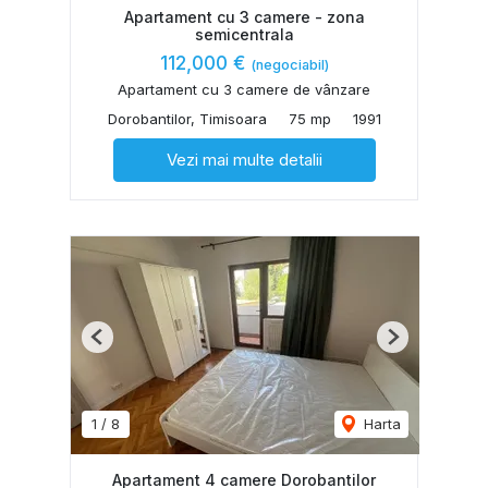
Apartament cu 3 camere - zona
semicentrala
112,000 €
(negociabil)
Apartament cu 3 camere de vânzare
Dorobantilor, Timisoara
75 mp
1991
Vezi mai multe detalii
Previous
Next
1
/
8
Harta
Apartament 4 camere Dorobantilor