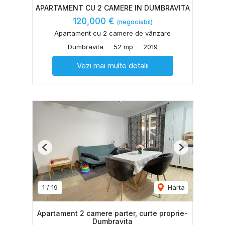
APARTAMENT CU 2 CAMERE IN DUMBRAVITA
120,000 €
(negociabil)
Apartament cu 2 camere de vânzare
Dumbravita
52 mp
2019
Vezi mai multe detalii
Previous
Next
1
/
19
Harta
Apartament 2 camere parter, curte proprie-
Dumbravita