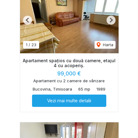
Previous
Next
1
/
23
Harta
Apartament spațios cu două camere, etajul
4 cu acoperiș.
99,000 €
Apartament cu 2 camere de vânzare
Bucovina, Timisoara
65 mp
1989
Vezi mai multe detalii