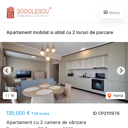
Meniu
Apartament mobilat si utilat cu 2 locuri de parcare
Previous
Nex
1
/
16
Harta
135,000 €
ID CP2111976
TVA inclus
Apartament cu 2 camere de vânzare