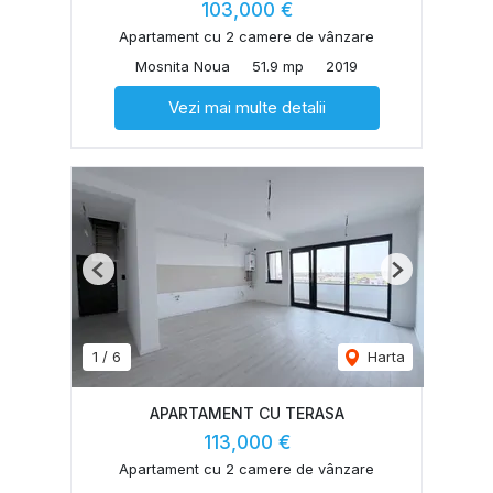
103,000 €
Apartament cu 2 camere de vânzare
Mosnita Noua
51.9 mp
2019
Vezi mai multe detalii
Previous
Next
1
/
6
Harta
APARTAMENT CU TERASA
113,000 €
Apartament cu 2 camere de vânzare