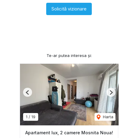
Solicită vizionare
Te-ar putea interesa și:
Previous
Next
1
/
19
Harta
Apartament lux, 2 camere Mosnita Noua!