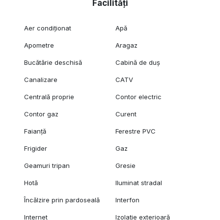
Facilități
Aer condiționat
Apă
Apometre
Aragaz
Bucătărie deschisă
Cabină de duș
Canalizare
CATV
Centrală proprie
Contor electric
Contor gaz
Curent
Faianță
Ferestre PVC
Frigider
Gaz
Geamuri tripan
Gresie
Hotă
Iluminat stradal
Încălzire prin pardoseală
Interfon
Internet
Izolație exterioară