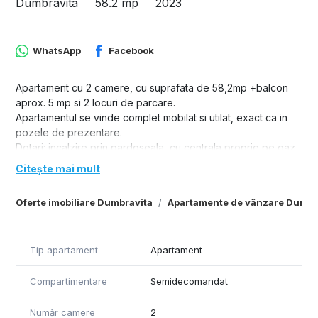
Dumbravita
58.2 mp
2023
WhatsApp
Facebook
Apartament cu 2 camere, cu suprafata de 58,2mp +balcon
aprox. 5 mp si 2 locuri de parcare.
Apartamentul se vinde complet mobilat si utilat, exact ca in
pozele de prezentare.
Dotari: incalzire prin pardoseala, cu centrala proprie pe gaz,
termostate ambientale, aparat de aer conditionat,
Citește mai mult
electrocasnice, mobilier.
Amenajarea interioara a fost facuta de designer, cu mult bun
Oferte imobiliare Dumbravita
Apartamente de vânzare Dumbr
gust, imbinand armonios materialele alese atat pentru finisaje,
cat si pentru mobilier.
Tip apartament
Apartament
Compartimentare
Semidecomandat
Număr camere
2