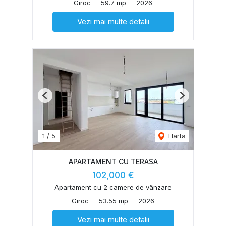
Giroc
59.7 mp
2026
Vezi mai multe detalii
Previous
Next
1
/
5
Harta
APARTAMENT CU TERASA
102,000 €
Apartament cu 2 camere de vânzare
Giroc
53.55 mp
2026
Vezi mai multe detalii