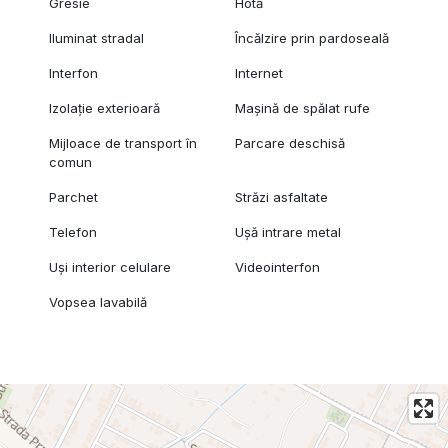
Gresie
Hotă
Iluminat stradal
Încălzire prin pardoseală
Interfon
Internet
Izolație exterioară
Mașină de spălat rufe
Mijloace de transport în
Parcare deschisă
comun
Parchet
Străzi asfaltate
Telefon
Ușă intrare metal
Uși interior celulare
Videointerfon
Vopsea lavabilă