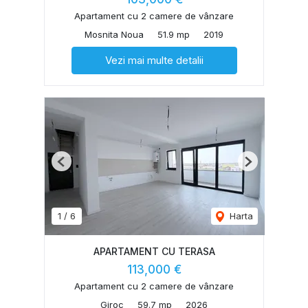
Apartament cu 2 camere de vânzare
Mosnita Noua
51.9 mp
2019
Vezi mai multe detalii
Previous
Next
1
/
6
Harta
APARTAMENT CU TERASA
113,000 €
Apartament cu 2 camere de vânzare
Giroc
59.7 mp
2026