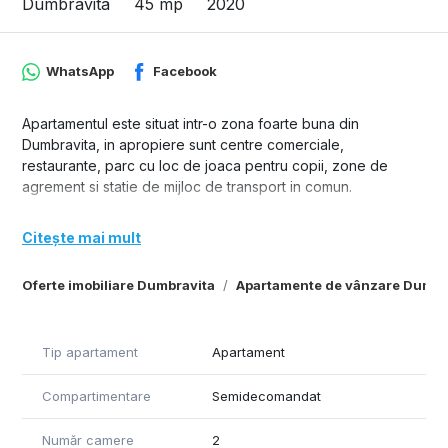
Dumbravita
45 mp
2020
WhatsApp
Facebook
Apartamentul este situat intr-o zona foarte buna din
Dumbravita, in apropiere sunt centre comerciale,
restaurante, parc cu loc de joaca pentru copii, zone de
agrement si statie de mijloc de transport in comun.
Apartamentul cu 2 camere este situat la etajul 2 intr-un bloc
Citește mai mult
P+2E+Pod, construit in anul 2020, cu suprafata utila de 45mp
+ 4mp balcon.
Oferte imobiliare Dumbravita
Apartamente de vânzare Dumbr
Loc de parcare propriu, inclus in cf, inclus in pret.
Dotari: centrala proprie si incalzire in pardoseala, aparat de
Tip apartament
Apartament
aer conditionat, loc pentru depozitare in pod, se vinde
complet mobilat si utilat.
Compartimentare
Semidecomandat
Număr camere
2