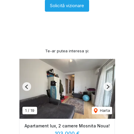
Solicită vizionare
Te-ar putea interesa și:
Previous
Next
1
/
19
Harta
Apartament lux, 2 camere Mosnita Noua!
103,000 €