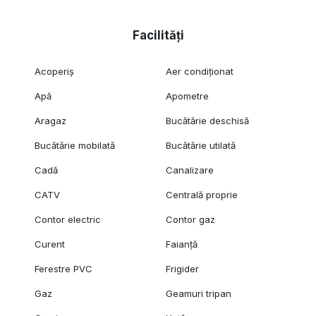
Facilități
Acoperiș
Aer condiționat
Apă
Apometre
Aragaz
Bucătărie deschisă
Bucătărie mobilată
Bucătărie utilată
Cadă
Canalizare
CATV
Centrală proprie
Contor electric
Contor gaz
Curent
Faianță
Ferestre PVC
Frigider
Gaz
Geamuri tripan