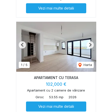
Vezi mai multe detalii
Previous
Next
1
/
5
Harta
APARTAMENT CU TERASA
102,000 €
Apartament cu 2 camere de vânzare
Giroc
53.55 mp
2026
Vezi mai multe detalii