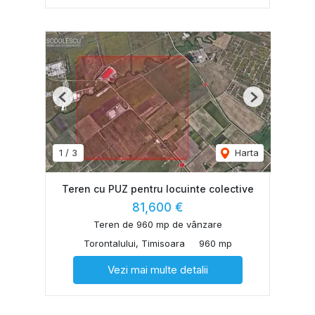
Previous
Next
1
/
3
Harta
Teren cu PUZ pentru locuinte colective
81,600 €
Teren de 960 mp de vânzare
Torontalului, Timisoara
960 mp
Vezi mai multe detalii