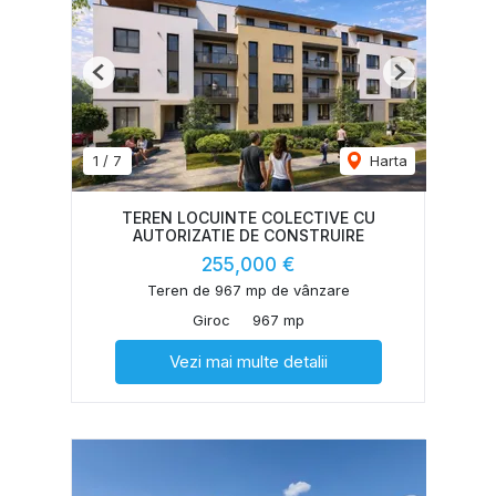
Previous
Next
1
/
7
Harta
TEREN LOCUINTE COLECTIVE CU
AUTORIZATIE DE CONSTRUIRE
255,000 €
Teren de 967 mp de vânzare
Giroc
967 mp
Vezi mai multe detalii