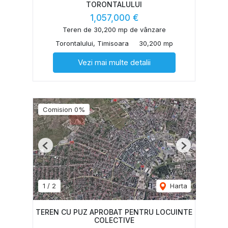
TORONTALULUI
1,057,000 €
Teren de 30,200 mp de vânzare
Torontalului, Timisoara
30,200 mp
Vezi mai multe detalii
Comision 0%
Previous
Next
1
/
2
Harta
TEREN CU PUZ APROBAT PENTRU LOCUINTE
COLECTIVE