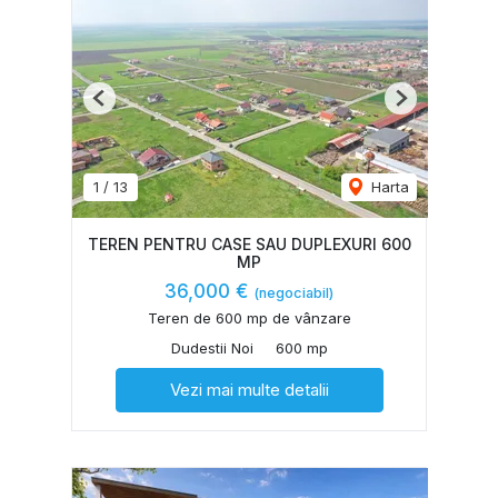
Previous
Next
1
/
13
Harta
TEREN PENTRU CASE SAU DUPLEXURI 600
MP
36,000 €
(negociabil)
Teren de 600 mp de vânzare
Dudestii Noi
600 mp
Vezi mai multe detalii