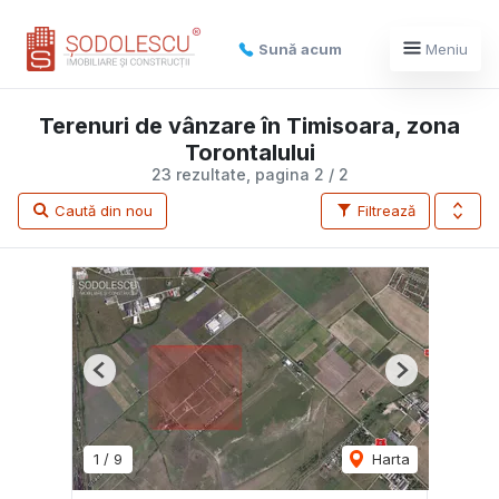
Sună acum
Meniu
Terenuri de vânzare în Timisoara, zona
Torontalului
23 rezultate, pagina 2 / 2
Caută din nou
Filtrează
Previous
Next
1
/
9
Harta