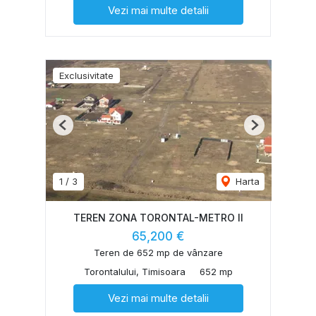
Vezi mai multe detalii
Exclusivitate
Previous
Next
1
/
3
Harta
TEREN ZONA TORONTAL-METRO II
65,200 €
Teren de 652 mp de vânzare
Torontalului, Timisoara
652 mp
Vezi mai multe detalii