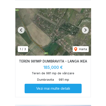
Previous
Next
1
/
3
Harta
TEREN 981MP DUMBRAVITA - LANGA IKEA
185,000 €
Teren de 981 mp de vânzare
Dumbravita
981 mp
Vezi mai multe detalii