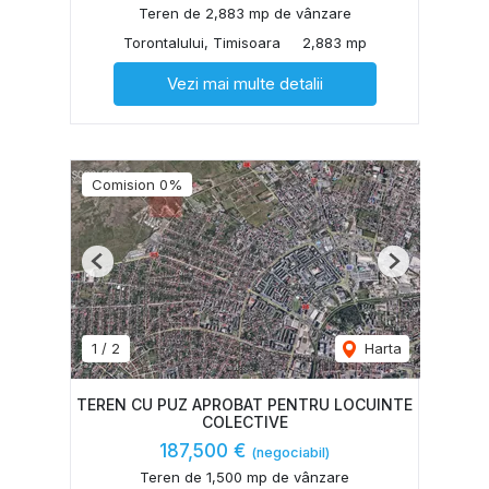
Teren de 2,883 mp de vânzare
Torontalului, Timisoara
2,883 mp
Vezi mai multe detalii
Comision 0%
Previous
Next
1
/
2
Harta
TEREN CU PUZ APROBAT PENTRU LOCUINTE
COLECTIVE
187,500 €
(negociabil)
Teren de 1,500 mp de vânzare