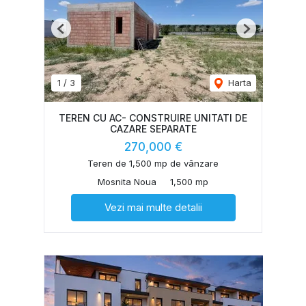
Previous
Next
1
/
3
Harta
TEREN CU AC- CONSTRUIRE UNITATI DE
CAZARE SEPARATE
270,000 €
Teren de 1,500 mp de vânzare
Mosnita Noua
1,500 mp
Vezi mai multe detalii