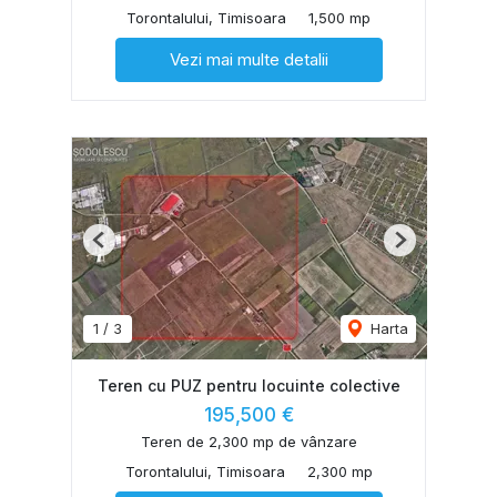
Torontalului, Timisoara
1,500 mp
Vezi mai multe detalii
Previous
Next
1
/
3
Harta
Teren cu PUZ pentru locuinte colective
195,500 €
Teren de 2,300 mp de vânzare
Torontalului, Timisoara
2,300 mp