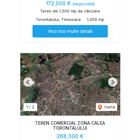
172,500 €
(negociabil)
Teren de 1,500 mp de vânzare
Torontalului, Timisoara
1,500 mp
Vezi mai multe detalii
Previous
Next
1
/
2
Harta
TEREN COMERCIAL ZONA CALEA
TORONTALULUI
288,300 €