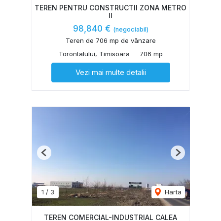
TEREN PENTRU CONSTRUCTII ZONA METRO
II
98,840 €
(negociabil)
Teren de 706 mp de vânzare
Torontalului, Timisoara
706 mp
Vezi mai multe detalii
Previous
Next
1
/
3
Harta
TEREN COMERCIAL-INDUSTRIAL CALEA