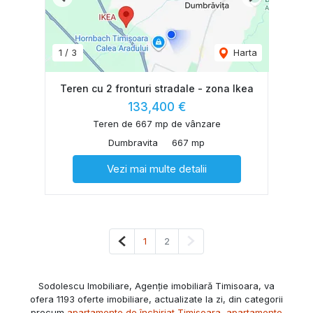
Previous
Next
1
/
3
Harta
Teren cu 2 fronturi stradale - zona Ikea
133,400 €
Teren de 667 mp de vânzare
Dumbravita
667 mp
Vezi mai multe detalii
Pagina anterioară
Pagina următoare
1
2
Sodolescu Imobiliare, Agenție imobiliară Timisoara, va
ofera 1193 oferte imobiliare, actualizate la zi, din categorii
precum
apartamente de închiriat Timisoara
,
apartamente