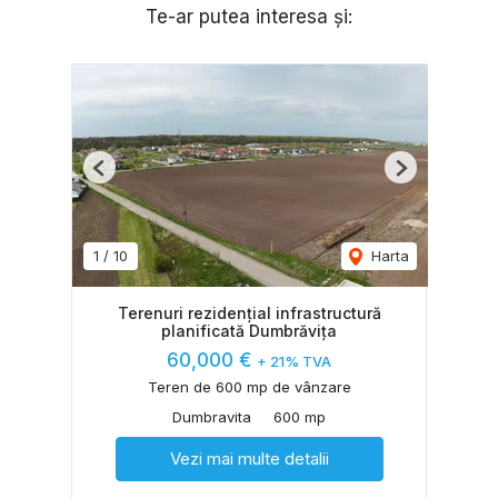
Te-ar putea interesa și:
Previous
Next
1
/
10
Harta
Terenuri rezidențial infrastructură
planificată Dumbrăvița
60,000 €
+ 21% TVA
Teren de 600 mp de vânzare
Dumbravita
600 mp
Vezi mai multe detalii