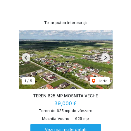
Te-ar putea interesa și:
Previous
Next
1
/
5
Harta
TEREN 625 MP MOSNITA VECHE
39,000 €
Teren de 625 mp de vânzare
Mosnita Veche
625 mp
Vezi mai multe detalii