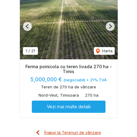
Previous
Next
1
/
21
Harta
Ferma pomicola cu teren livada 270 ha -
Timis
5,000,000 €
(negociabil) + 21% TVA
Teren de 270 ha de vânzare
Nord-Vest, Timisoara
270 ha
Vezi mai multe detalii
Înapoi la Terenuri de vânzare