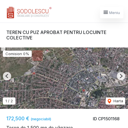
Meniu
TEREN CU PUZ APROBAT PENTRU LOCUINTE
COLECTIVE
Comision 0%
Previous
Nex
1
/
2
Harta
172,500 €
ID CP1501168
(negociabil)
Teren de 1,500 mp de vânzare