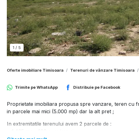
1
/
5
Oferte imobiliare Timisoara
Terenuri de vânzare Timisoara
Trimite pe
WhatsApp
Distribuie pe
Facebook
Proprietate imobiliara propusa spre vanzare, teren cu 
in parcele mai mici (5.000 mp) dar la alt pret ;
In extremitatile terenului avem 2 parcele de :
- 4.435 mp - 100 euro/mp si
- 3.470 mp - 80 euro/mp