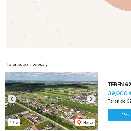
Te-ar putea interesa și:
TEREN 6
39,000 
Teren de 6
Previous
Next
Vezi
1
/
5
Harta