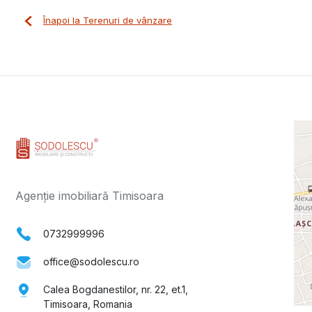
Înapoi la Terenuri de vânzare
Agenție imobiliară Timisoara
0732999996
office@sodolescu.ro
Calea Bogdanestilor, nr. 22, et.1,
Timisoara, Romania