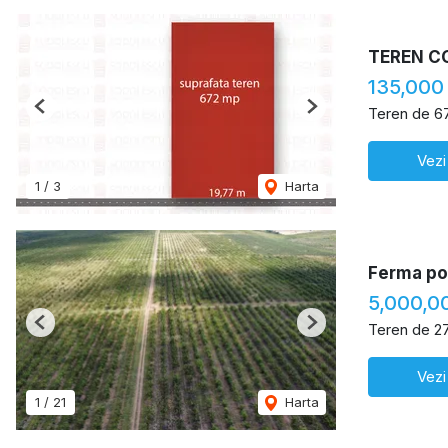
TEREN C
135,000
Teren de 6
Previous
Next
Vezi
1
/
3
Harta
Ferma pom
5,000,0
Teren de 2
Previous
Next
Vezi
1
/
21
Harta