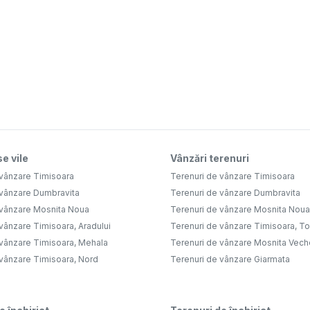
e vile
Vânzări terenuri
 vânzare Timisoara
Terenuri de vânzare Timisoara
 vânzare Dumbravita
Terenuri de vânzare Dumbravita
 vânzare Mosnita Noua
Terenuri de vânzare Mosnita Noua
vânzare Timisoara, Aradului
Terenuri de vânzare Timisoara, Tor
 vânzare Timisoara, Mehala
Terenuri de vânzare Mosnita Vech
 vânzare Timisoara, Nord
Terenuri de vânzare Giarmata