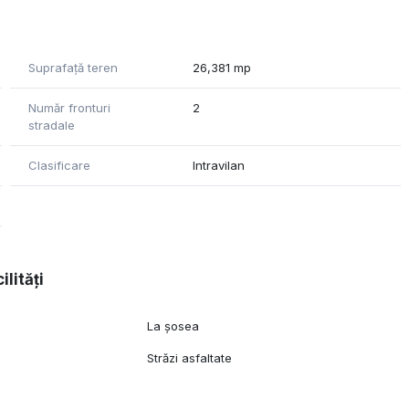
Suprafață teren
26,381 mp
Număr fronturi
2
stradale
Clasificare
Intravilan
ilități
l
La șosea
Străzi asfaltate