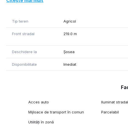
Citește mai mult
Tip teren
Agricol
Front stradal
219.0 m
Deschidere la
Șosea
Disponibilitate
Imediat
Fac
Acces auto
Iluminat strada
Mijloace de transport în comun
Parcelabil
Utilități în zonă