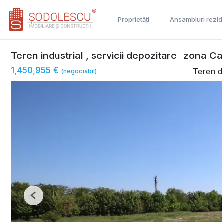
Proprietăți
Ansambluri rezid
Teren industrial , servicii depozitare -zona C
1,450,955 €
Teren d
(negociabil)
Previous