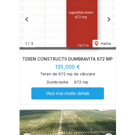
Previous
Next
1
/
3
Harta
TEREN CONSTRUCTII DUMBRAVITA 672 MP
135,000 €
Teren de 672 mp de vânzare
Dumbravita
672 mp
Vezi mai multe detalii