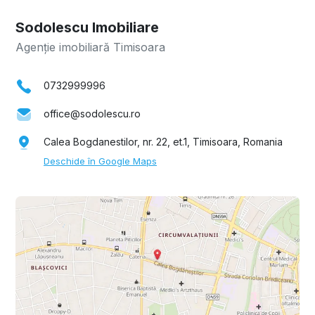
Sodolescu Imobiliare
Agenție imobiliară Timisoara
0732999996
office@sodolescu.ro
Calea Bogdanestilor, nr. 22, et.1, Timisoara, Romania
Deschide în Google Maps