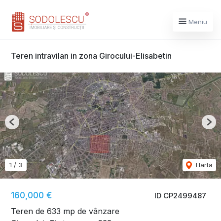
Meniu
Teren intravilan in zona Girocului-Elisabetin
Previous
Nex
1
/
3
Harta
160,000 €
ID CP2499487
Teren de 633 mp de vânzare