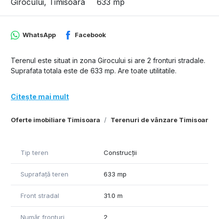
Girocului, Timisoara
633 mp
WhatsApp
Facebook
Terenul este situat in zona Girocului si are 2 fronturi stradale.
Suprafata totala este de 633 mp. Are toate utilitatile.
Citește mai mult
Oferte imobiliare Timisoara
Terenuri de vânzare Timisoara
Tip teren
Construcții
Suprafață teren
633 mp
Front stradal
31.0 m
Număr fronturi
2