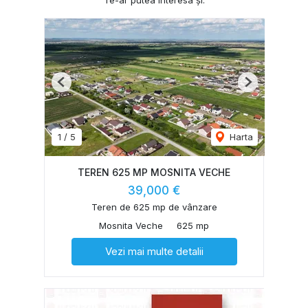
Previous
Next
1
/
5
Harta
TEREN 625 MP MOSNITA VECHE
39,000 €
Teren de 625 mp de vânzare
Mosnita Veche
625 mp
Vezi mai multe detalii