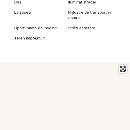
Gaz
Iluminat stradal
La șosea
Mijloace de transport în
comun
Oportunitate de investiții
Străzi asfaltate
Teren împrejmuit