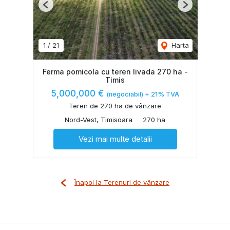
Previous
Next
1
/
21
Harta
Ferma pomicola cu teren livada 270 ha -
Timis
5,000,000 €
(negociabil) + 21% TVA
Teren de 270 ha de vânzare
Nord-Vest, Timisoara
270 ha
Vezi mai multe detalii
Înapoi la Terenuri de vânzare