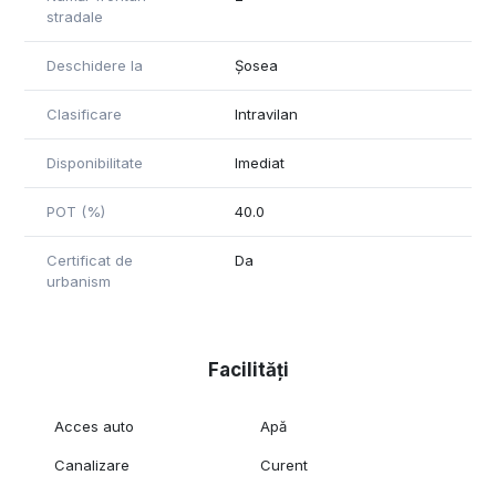
stradale
Deschidere la
Șosea
Clasificare
Intravilan
Disponibilitate
Imediat
POT (%)
40.0
Certificat de
Da
urbanism
Facilități
Acces auto
Apă
Canalizare
Curent