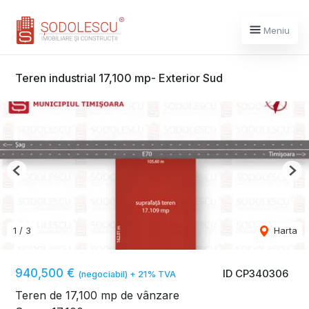
Meniu
Teren industrial 17,100 mp- Exterior Sud
Previous
Nex
1
/
3
Harta
940,500 €
ID CP340306
(negociabil) + 21% TVA
Teren de 17,100 mp de vânzare