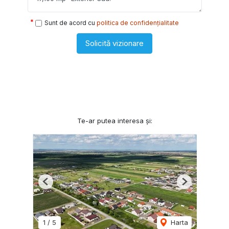
Sunt de acord cu
politica de confidențialitate
Solicită vizionare
Te-ar putea interesa și:
Previous
Next
1
/
5
Harta