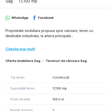
Sag
17,100 mp
WhatsApp
Facebook
Proprietate imobiliara propusa spre vanzare, teren cu
destinatie industriala, la artera principala ;
Citește mai mult
Oferte imobiliare Sag
Terenuri de vânzare Sag
Tip teren
Construcții
Suprafață teren
17,100 mp
Front stradal
105.0 m
Număr fronturi
1