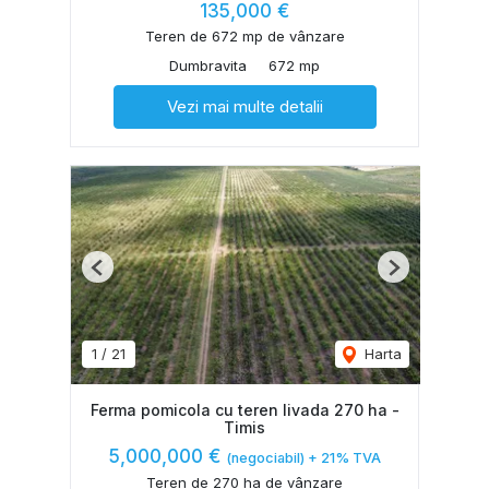
135,000 €
Teren de 672 mp de vânzare
Dumbravita
672 mp
Vezi mai multe detalii
Previous
Next
1
/
21
Harta
Ferma pomicola cu teren livada 270 ha -
Timis
5,000,000 €
(negociabil) + 21% TVA
Teren de 270 ha de vânzare