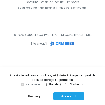
Spații industriale de închiriat Timisoara
Spații de birouri de închiriat Timisoara, Semicentral
©
2026
SODOLESCU IMOBILIARE SI CONSTRUCTII SRL
Site creat în
Acest site folosește cookies,
află detalii
.
Alege ce tipuri de
cookies dorești să permitem:
Necesare
Statistică
Marketing
Resping tot
Accept tot
Sună acum
Solicită vizionare