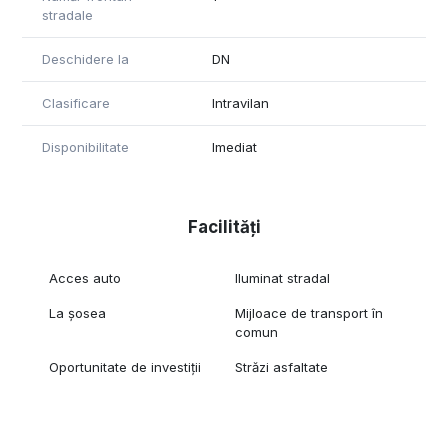
stradale
Deschidere la
DN
Clasificare
Intravilan
Disponibilitate
Imediat
Facilități
Acces auto
Iluminat stradal
La șosea
Mijloace de transport în
comun
Oportunitate de investiții
Străzi asfaltate