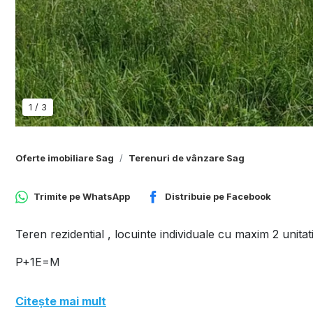
1
/
3
Oferte imobiliare Sag
Terenuri de vânzare Sag
Trimite pe
WhatsApp
Distribuie pe
Facebook
Teren rezidential , locuinte individuale cu maxim 2 unitati 
P+1E=M
Citește mai mult