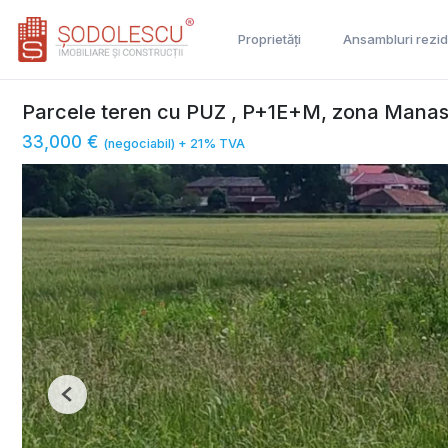
Proprietăți
Ansambluri rezid
Parcele teren cu PUZ , P+1E+M, zona Manas
33,000 €
(negociabil) + 21% TVA
Previous