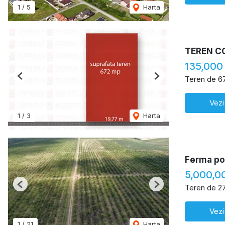
1
/
5
Harta
TEREN C
135,000
Teren de 6
Previous
Next
Vezi
1
/
3
Harta
Ferma pom
5,000,0
Teren de 2
Previous
Next
Vezi
1
/
21
Harta