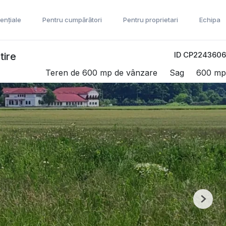
ențiale
Pentru cumpărători
Pentru proprietari
Echipa
ID CP2243606
tire
Teren de 600 mp de vânzare
Sag
600 mp
Next