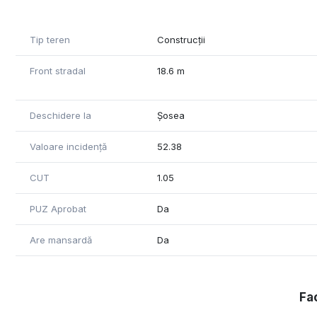
Tip teren
Construcții
Front stradal
18.6 m
Deschidere la
Șosea
Valoare incidență
52.38
CUT
1.05
PUZ Aprobat
Da
Are mansardă
Da
Fac