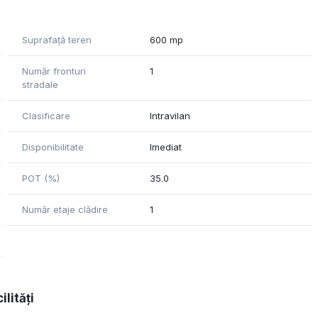
Suprafață teren
600 mp
Număr fronturi
1
stradale
Clasificare
Intravilan
Disponibilitate
Imediat
POT (%)
35.0
Număr etaje clădire
1
ilități