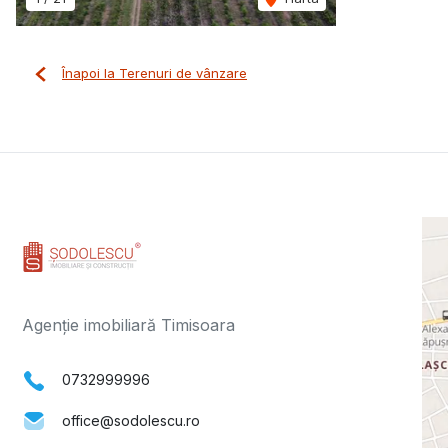
Înapoi la Terenuri de vânzare
Agenție imobiliară Timisoara
0732999996
office@sodolescu.ro