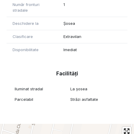
Număr fronturi
1
stradale
Deschidere la
Șosea
Clasificare
Extravilan
Disponibilitate
Imediat
Facilități
Iluminat stradal
La șosea
Parcelabil
Străzi asfaltate