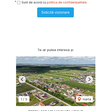
Sunt de acord cu
politica de confidențialitate
Solicită vizionare
Te-ar putea interesa și:
Previous
Next
1
/
5
Harta