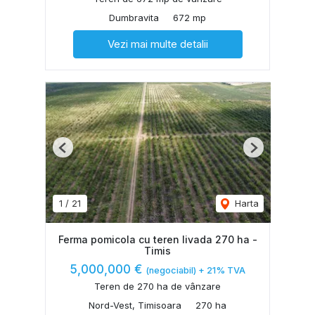
Dumbravita
672 mp
Vezi mai multe detalii
Previous
Next
1
/
21
Harta
Ferma pomicola cu teren livada 270 ha -
Timis
5,000,000 €
(negociabil) + 21% TVA
Teren de 270 ha de vânzare
Nord-Vest, Timisoara
270 ha