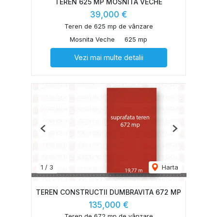
TEREN 625 MP MOSNITA VECHE
39,000 €
Teren de 625 mp de vânzare
Mosnita Veche
625 mp
Vezi mai multe detalii
Previous
Next
1
/
3
Harta
TEREN CONSTRUCTII DUMBRAVITA 672 MP
135,000 €
Teren de 672 mp de vânzare