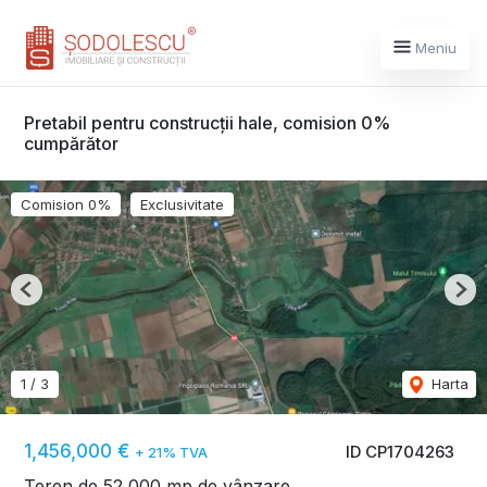
Meniu
Pretabil pentru construcții hale, comision 0%
cumpărător
Comision 0%
Exclusivitate
Previous
Nex
1
/
3
Harta
1,456,000 €
ID CP1704263
+ 21% TVA
Teren de 52,000 mp de vânzare