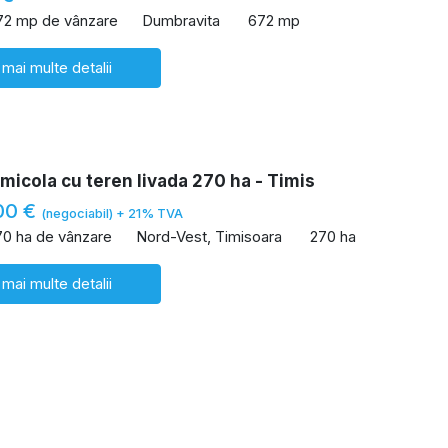
72 mp de vânzare
Dumbravita
672 mp
 mai multe detalii
icola cu teren livada 270 ha - Timis
00 €
(negociabil) + 21% TVA
70 ha de vânzare
Nord-Vest, Timisoara
270 ha
 mai multe detalii