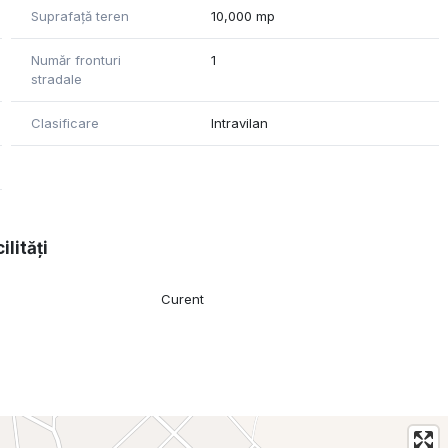
Suprafață teren
10,000 mp
Număr fronturi
1
stradale
Clasificare
Intravilan
ilități
Curent