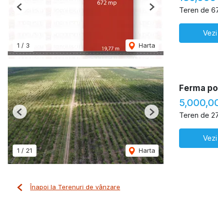
Teren de 6
Previous
Next
Vezi
1
/
3
Harta
Ferma pom
5,000,0
Teren de 2
Previous
Next
Vezi
1
/
21
Harta
Înapoi la Terenuri de vânzare