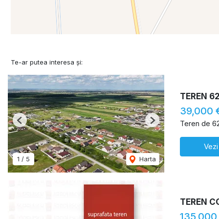
Te-ar putea interesa și:
TEREN 6
39,000 
Teren de 6
Previous
Next
Vezi
1
/
5
Harta
TEREN C
135,000