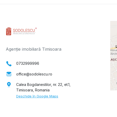
Agenție imobiliară Timisoara
0732999996
office@sodolescu.ro
Calea Bogdanestilor, nr. 22, et.1,
Timisoara, Romania
Deschide în Google Maps