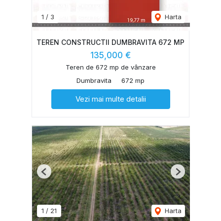
1
/
3
Harta
TEREN CONSTRUCTII DUMBRAVITA 672 MP
135,000 €
Teren de 672 mp de vânzare
Dumbravita
672 mp
Vezi mai multe detalii
Previous
Next
1
/
21
Harta