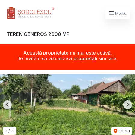
Meniu
TEREN GENEROS 2000 MP
Această proprietate nu mai este activă,
te invităm să vizualizezi proprietăți similare
Previous
Nex
1
/
3
Harta