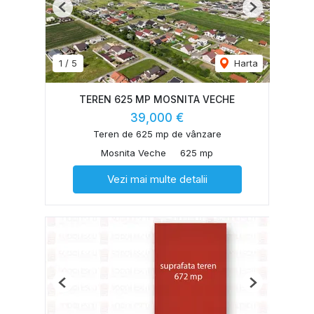
Previous
Next
1
/
5
Harta
TEREN 625 MP MOSNITA VECHE
39,000 €
Teren de 625 mp de vânzare
Mosnita Veche
625 mp
Vezi mai multe detalii
Previous
Next