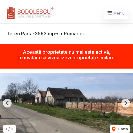
Meniu
Teren Parta-3593 mp-str Primariei
Această proprietate nu mai este activă,
te invităm să vizualizezi proprietăți similare
Previous
Nex
1
/
3
Harta