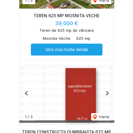
1
/
5
Harta
TEREN 625 MP MOSNITA VECHE
39,000 €
Teren de 625 mp de vânzare
Mosnita Veche
625 mp
Vezi mai multe detalii
Previous
Next
1
/
3
Harta
TEREN CONSTRUCTII DUMBRAVITA 672 MP