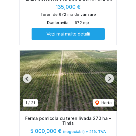
135,000 €
Teren de 672 mp de vânzare
Dumbravita
672 mp
Vezi mai multe detalii
Previous
Next
1
/
21
Harta
Ferma pomicola cu teren livada 270 ha -
Timis
5,000,000 €
(negociabil) + 21% TVA