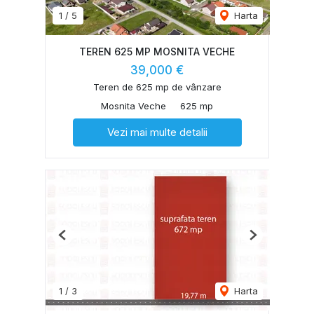
1
/
5
Harta
TEREN 625 MP MOSNITA VECHE
39,000 €
Teren de 625 mp de vânzare
Mosnita Veche
625 mp
Vezi mai multe detalii
Previous
Next
1
/
3
Harta