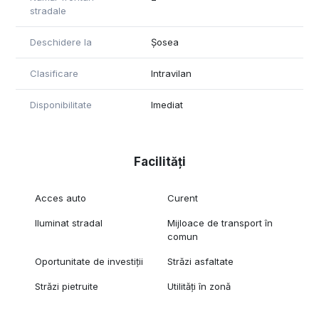
stradale
Deschidere la
Șosea
Clasificare
Intravilan
Disponibilitate
Imediat
Facilități
Acces auto
Curent
Iluminat stradal
Mijloace de transport în
comun
Oportunitate de investiții
Străzi asfaltate
Străzi pietruite
Utilități în zonă