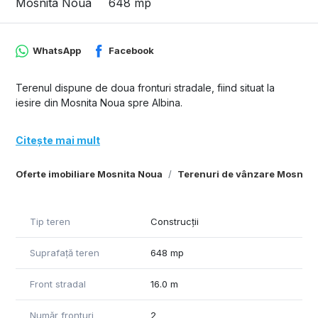
Mosnita Noua
648 mp
WhatsApp
Facebook
Terenul dispune de doua fronturi stradale, fiind situat la
iesire din Mosnita Noua spre Albina.
Citește mai mult
Oferte imobiliare Mosnita Noua
Terenuri de vânzare Mosnita
Tip teren
Construcții
Suprafață teren
648 mp
Front stradal
16.0 m
Număr fronturi
2