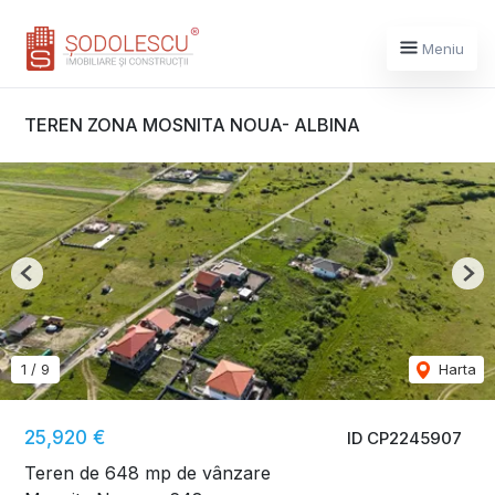
Meniu
TEREN ZONA MOSNITA NOUA- ALBINA
Previous
Nex
1
/
9
Harta
25,920 €
ID CP2245907
Teren de 648 mp de vânzare