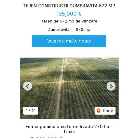
TEREN CONSTRUCTII DUMBRAVITA 672 MP
135,000 €
Teren de 672 mp de vânzare
Dumbravita
672 mp
Vezi mai multe detalii
Previous
Next
1
/
21
Harta
Ferma pomicola cu teren livada 270 ha -
Timis