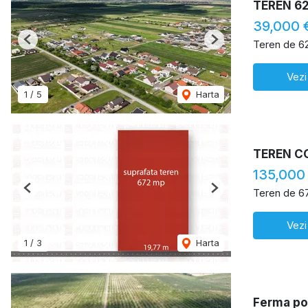
TEREN 6
39,000 
Teren de 6
Previous
Next
Vezi
1
/
5
Harta
TEREN C
135,000
Teren de 6
Previous
Next
Vezi
1
/
3
Harta
Ferma pom