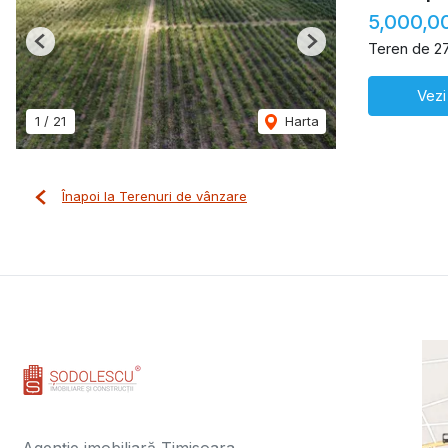
5,000,0
Teren de 2
Previous
Next
Vezi
1
/
21
Harta
Înapoi la Terenuri de vânzare
Agenție imobiliară Timisoara