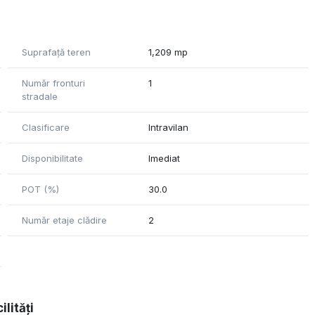
Suprafață teren
1,209 mp
Număr fronturi
1
stradale
Clasificare
Intravilan
Disponibilitate
Imediat
POT (%)
30.0
Număr etaje clădire
2
ilități