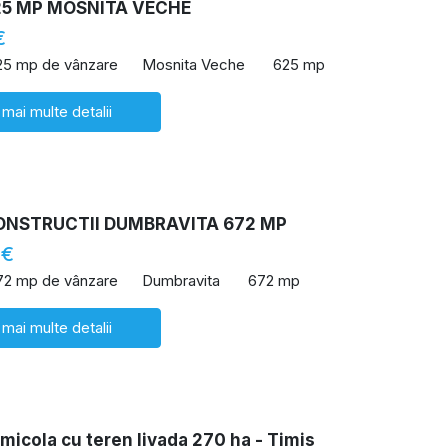
25 MP MOSNITA VECHE
€
25 mp de vânzare
Mosnita Veche
625 mp
 mai multe detalii
ONSTRUCTII DUMBRAVITA 672 MP
 €
72 mp de vânzare
Dumbravita
672 mp
 mai multe detalii
icola cu teren livada 270 ha - Timis