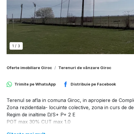
1
/
3
Oferte imobiliare Giroc
Terenuri de vânzare Giroc
Trimite pe
WhatsApp
Distribuie pe
Facebook
Terenul se afla in comuna Giroc, in apropiere de Comple
Zona rezidentiala- locuinte colective, zona in curs de de
Regim de inaltime D/S+ P+ 2 E
POT max 30% CUT max 1.0