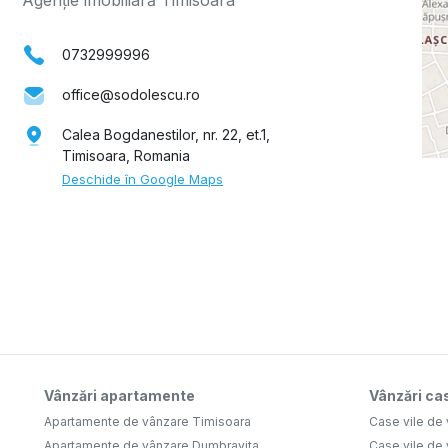
0732999996
office@sodolescu.ro
Calea Bogdanestilor, nr. 22, et.1,
Timisoara, Romania
Deschide în Google Maps
Vânzări apartamente
Vânzări cas
Apartamente de vânzare Timisoara
Case vile de
Apartamente de vânzare Dumbravita
Case vile de