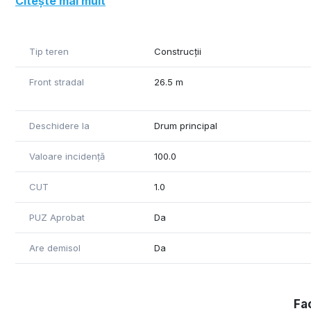
Citește mai mult
Tip teren
Construcții
Front stradal
26.5 m
Deschidere la
Drum principal
Valoare incidență
100.0
CUT
1.0
PUZ Aprobat
Da
Are demisol
Da
Fac