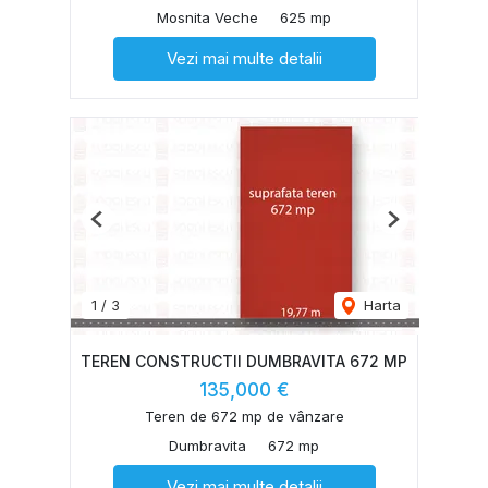
Mosnita Veche
625 mp
Vezi mai multe detalii
Previous
Next
1
/
3
Harta
TEREN CONSTRUCTII DUMBRAVITA 672 MP
135,000 €
Teren de 672 mp de vânzare
Dumbravita
672 mp
Vezi mai multe detalii