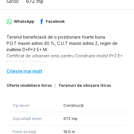
Giroc
672 mp
WhatsApp
Facebook
Terenul beneficiază de o poziționare foarte buna.
P.O.T maxim admis 40 %, C.U.T maxim admis 2, regim de
inaltime D+P+2 E+ M.
Certificat de urbansim emis pentru Construire imobil P+2 E+
M locuinte colective.
Citește mai mult
Oferte imobiliare Giroc
Terenuri de vânzare Giroc
Tip teren
Construcții
Suprafață teren
672 mp
Front stradal
19.0 m