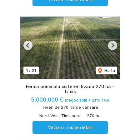
Previous
Next
1
/
21
Harta
Ferma pomicola cu teren livada 270 ha -
Timis
5,000,000 €
(negociabil) + 21% TVA
Teren de 270 ha de vânzare
Nord-Vest, Timisoara
270 ha
Vezi mai multe detalii