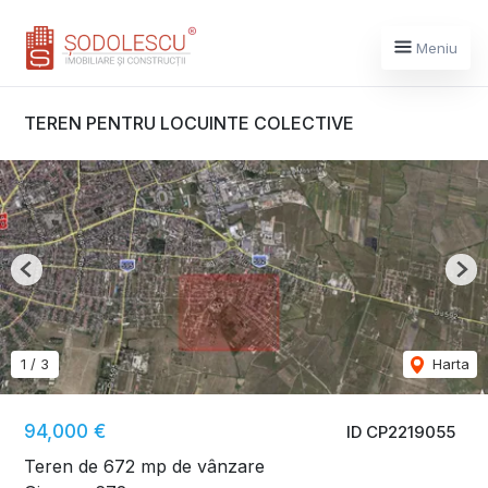
Meniu
TEREN PENTRU LOCUINTE COLECTIVE
Previous
Nex
1
/
3
Harta
94,000 €
ID CP2219055
Teren de 672 mp de vânzare