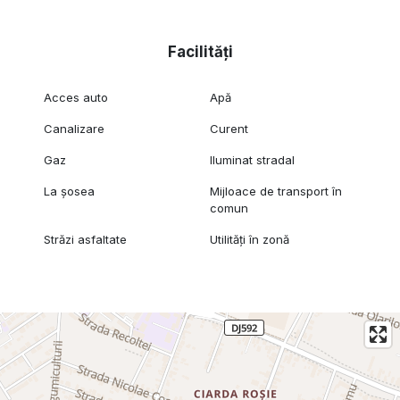
Facilități
Acces auto
Apă
Canalizare
Curent
Gaz
Iluminat stradal
La șosea
Mijloace de transport în
comun
Străzi asfaltate
Utilități în zonă