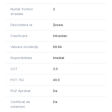
Număr fronturi
2
stradale
Deschidere la
Șosea
Clasificare
Intravilan
Valoare incidență
69.94
Disponibilitate
Imediat
CUT
2.0
POT (%)
40.0
PUZ Aprobat
Da
Certificat de
Da
urbanism