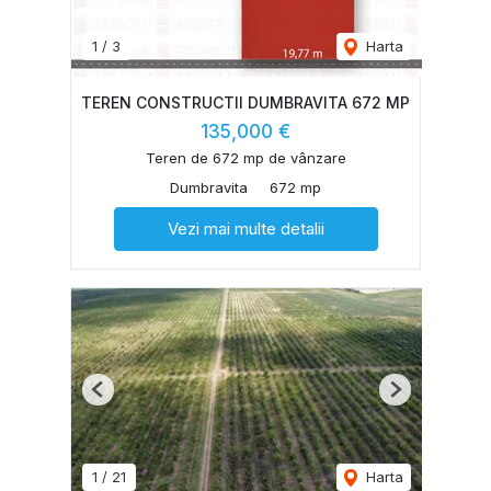
1
/
3
Harta
TEREN CONSTRUCTII DUMBRAVITA 672 MP
135,000 €
Teren de 672 mp de vânzare
Dumbravita
672 mp
Vezi mai multe detalii
Previous
Next
1
/
21
Harta