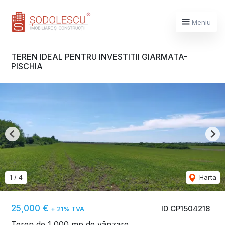
Meniu
TEREN IDEAL PENTRU INVESTITII GIARMATA-
PISCHIA
Previous
Nex
1
/
4
Harta
25,000 €
ID CP1504218
+ 21% TVA
Teren de 1,000 mp de vânzare