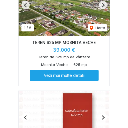
Previous
Next
1
/
5
Harta
TEREN 625 MP MOSNITA VECHE
39,000 €
Teren de 625 mp de vânzare
Mosnita Veche
625 mp
Vezi mai multe detalii
Previous
Next