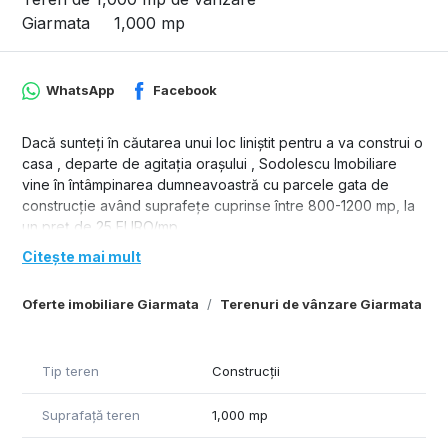
Giarmata
1,000 mp
WhatsApp
Facebook
Dacă sunteți în căutarea unui loc liniștit pentru a va construi o
casa , departe de agitația orașului , Sodolescu Imobiliare
vine în întâmpinarea dumneavoastră cu parcele gata de
construcție având suprafețe cuprinse între 800-1200 mp, la
un preț de 25 EURO/mp.
Curentul este inclus în prețul terenului.
Citește mai mult
Oferte imobiliare Giarmata
Terenuri de vânzare Giarmata
Tip teren
Construcții
Suprafață teren
1,000 mp