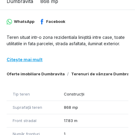
Dumbravita
868 mp
WhatsApp
Facebook
Teren situat intr-o zona rezidentiala liniștită intre case, toate
utilitatile in fata parcelei, strada asfaltata, iluminat exterior.
Citește mai mult
Oferte imobiliare Dumbravita
Terenuri de vânzare Dumbravit
Tip teren
Construcții
Suprafață teren
868 mp
Front stradal
17.83 m
Număr fronturi
1