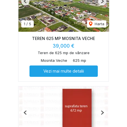
Previous
Next
1
/
5
Harta
TEREN 625 MP MOSNITA VECHE
39,000 €
Teren de 625 mp de vânzare
Mosnita Veche
625 mp
Vezi mai multe detalii
Previous
Next