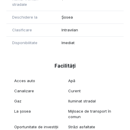
stradale
Deschidere la
Șosea
Clasificare
Intravilan
Disponibilitate
Imediat
Facilități
Acces auto
Apă
Canalizare
Curent
Gaz
Iluminat stradal
La șosea
Mijloace de transport în
comun
Oportunitate de investiții
Străzi asfaltate