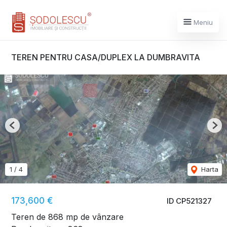
Meniu
TEREN PENTRU CASA/DUPLEX LA DUMBRAVITA
Previous
Nex
1
/
4
Harta
173,600 €
ID CP521327
Teren de 868 mp de vânzare