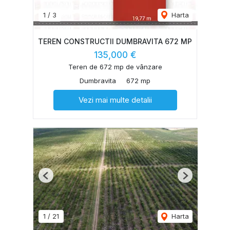
1
/
3
Harta
TEREN CONSTRUCTII DUMBRAVITA 672 MP
135,000 €
Teren de 672 mp de vânzare
Dumbravita
672 mp
Vezi mai multe detalii
Previous
Next
1
/
21
Harta