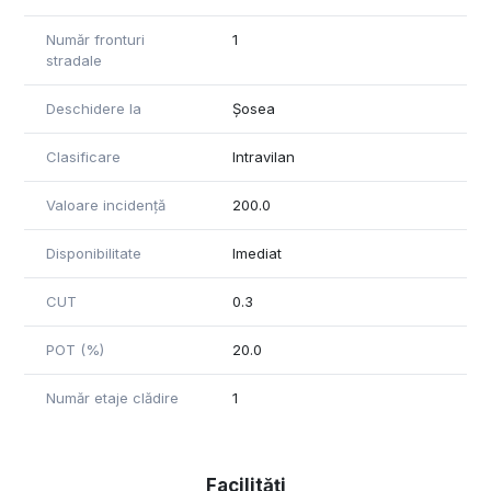
(exista Certificat de Urbanism si masterplan valabile).
Număr fronturi
1
stradale
Deschidere la
Șosea
Clasificare
Intravilan
Valoare incidență
200.0
Disponibilitate
Imediat
CUT
0.3
POT (%)
20.0
Număr etaje clădire
1
Facilități