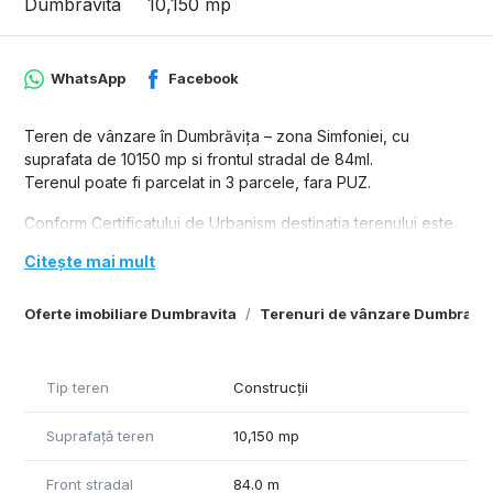
Dumbravita
10,150 mp
WhatsApp
Facebook
Teren de vânzare în Dumbrăvița – zona Simfoniei, cu
suprafata de 10150 mp si frontul stradal de 84ml.
Terenul poate fi parcelat in 3 parcele, fara PUZ.
Conform Certificatului de Urbanism destinatia terenului este
de zona de agrement si functiuni sportive, locuri de joaca,
Citește mai mult
parcuri si zona verde.
POT: 20% - constructii
Oferte imobiliare Dumbravita
Terenuri de vânzare Dumbravit
CUT: 0.3
Regim înălțime: S(D)+P+E
Utilități: toate la limita proprietății – apă, canal, gaz, curent
Tip teren
Construcții
Ideal pentru: Sală sportivă, terenuri padel, bazin acoperit,
centru wellness, clinică medicală, spa/fizioterapie,
Suprafață teren
10,150 mp
restaurant, cafenea, loc de joacă pentru copii, centru
evenimente, centru rezidențial seniori – posibil prin PUZ
Front stradal
84.0 m