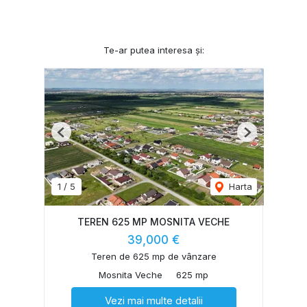
Te-ar putea interesa și:
Previous
Next
1
/
5
Harta
TEREN 625 MP MOSNITA VECHE
39,000 €
Teren de 625 mp de vânzare
Mosnita Veche
625 mp
Vezi mai multe detalii