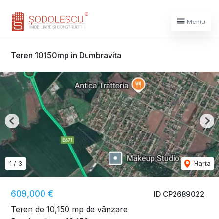
Meniu
Teren 10150mp in Dumbravita
Previous
Nex
1
/
3
Harta
609,000 €
ID CP2689022
Teren de 10,150 mp de vânzare