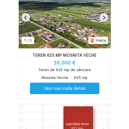
Previous
Next
1
/
5
Harta
TEREN 625 MP MOSNITA VECHE
39,000 €
Teren de 625 mp de vânzare
Mosnita Veche
625 mp
Vezi mai multe detalii