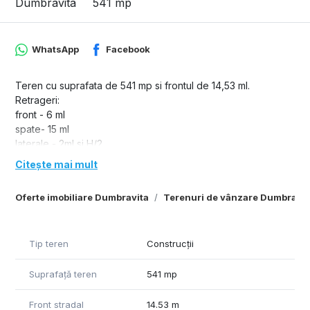
Dumbravita
541 mp
WhatsApp
Facebook
Teren cu suprafata de 541 mp si frontul de 14,53 ml.
Retrageri:
front - 6 ml
spate- 15 ml
laterale - 2ml si H/2
Utilitati in apropiere.
Citește mai mult
Oferte imobiliare Dumbravita
Terenuri de vânzare Dumbravit
Tip teren
Construcții
Suprafață teren
541 mp
Front stradal
14.53 m