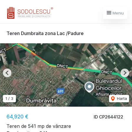
Meniu
Teren Dumbraita zona Lac /Padure
Previous
Nex
1
/
3
Harta
64,920 €
ID CP2644122
Teren de 541 mp de vânzare