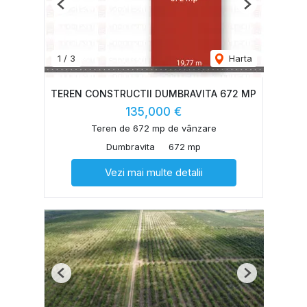
Previous
Next
1
/
3
Harta
TEREN CONSTRUCTII DUMBRAVITA 672 MP
135,000 €
Teren de 672 mp de vânzare
Dumbravita
672 mp
Vezi mai multe detalii
Previous
Next