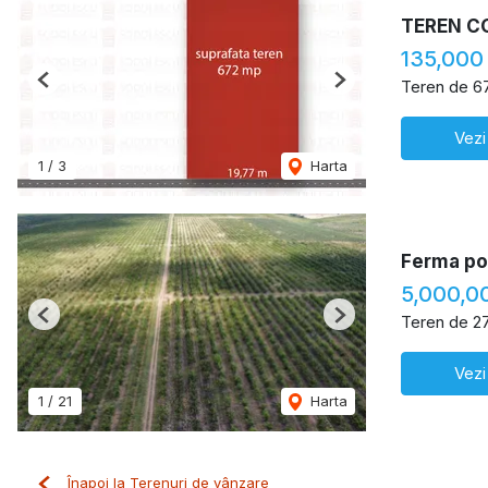
TEREN C
135,000
Teren de 6
Previous
Next
Vezi
1
/
3
Harta
Ferma pom
5,000,0
Teren de 2
Previous
Next
Vezi
1
/
21
Harta
Înapoi la Terenuri de vânzare