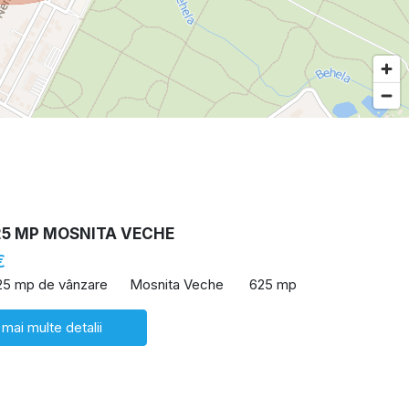
25 MP MOSNITA VECHE
€
25 mp de vânzare
Mosnita Veche
625 mp
 mai multe detalii