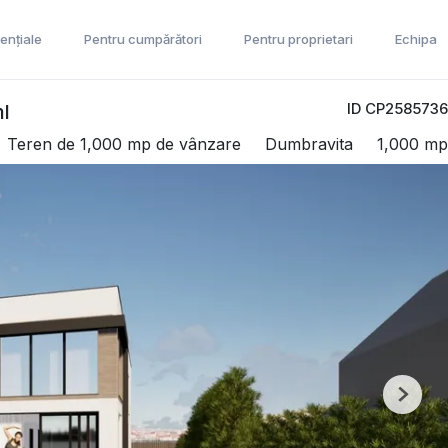
ențiale
Pentru cumpărători
Pentru proprietari
Echipa
ID CP2585736
l
Teren de 1,000 mp de vânzare
Dumbravita
1,000 mp
Next