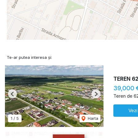
Te-ar putea interesa și:
TEREN 6
39,000 
Teren de 6
Previous
Next
Vezi
1
/
5
Harta