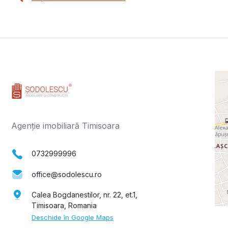
Agenție imobiliară Timisoara
0732999996
office@sodolescu.ro
Calea Bogdanestilor, nr. 22, et.1,
Timisoara, Romania
Deschide în Google Maps