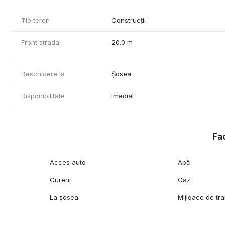
Tip teren
Construcții
Front stradal
20.0 m
Deschidere la
Șosea
Disponibilitate
Imediat
Fac
Acces auto
Apă
Curent
Gaz
La șosea
Mijloace de tr