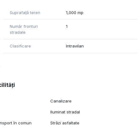
Suprafață teren
1,000 mp
Număr fronturi
1
stradale
Clasificare
Intravilan
ilități
Canalizare
Iluminat stradal
ansport în comun
Străzi asfaltate