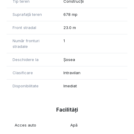
Tip teren
Construcții
Suprafață teren
678 mp
Front stradal
23.0 m
Număr fronturi
1
stradale
Deschidere la
Șosea
Clasificare
Intravilan
Disponibilitate
Imediat
Facilități
Acces auto
Apă