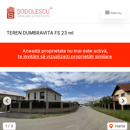
Meniu
TEREN DUMBRAVITA FS 23 ml
Această proprietate nu mai este activă,
te invităm să vizualizezi proprietăți similare
Previous
Nex
1
/
3
Harta