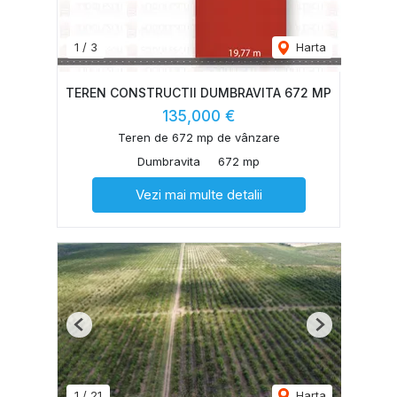
1
/
3
Harta
TEREN CONSTRUCTII DUMBRAVITA 672 MP
135,000 €
Teren de 672 mp de vânzare
Dumbravita
672 mp
Vezi mai multe detalii
Previous
Next
1
/
21
Harta