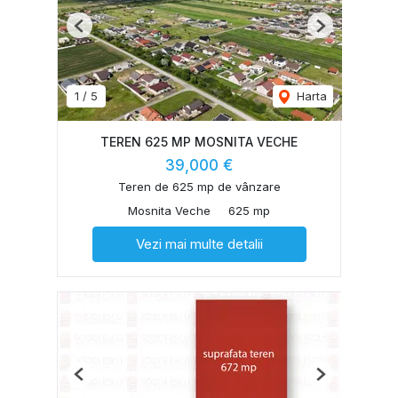
Previous
Next
1
/
5
Harta
TEREN 625 MP MOSNITA VECHE
39,000 €
Teren de 625 mp de vânzare
Mosnita Veche
625 mp
Vezi mai multe detalii
Previous
Next